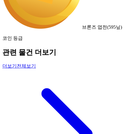
브론즈 엽전
(
595
닢)
코인 등급
관련 물건 더보기
더보기
전체보기