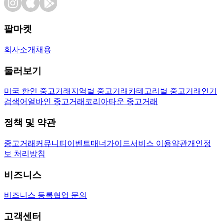
팔마켓
회사소개
채용
둘러보기
미국 한인 중고거래
지역별 중고거래
카테고리별 중고거래
인기
검색어
얼바인 중고거래
코리아타운 중고거래
정책 및 약관
중고거래
커뮤니티
이벤트
매너가이드
서비스 이용약관
개인정
보 처리방침
비즈니스
비즈니스 등록
협업 문의
고객센터