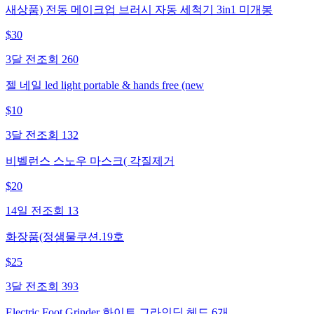
새상품) 전동 메이크업 브러시 자동 세척기 3in1 미개봉
$
30
3달 전
조회
260
젤 네일 led light portable & hands free (new
$
10
3달 전
조회
132
비벨런스 스노우 마스크( 각질제거
$
20
14일 전
조회
13
화장품(정샘물쿠션.19호
$
25
3달 전
조회
393
Electric Foot Grinder 화이트 그라인딩 헤드 6개