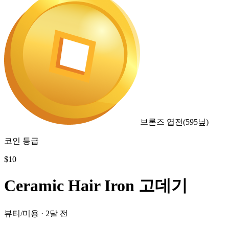
브론즈 엽전
(
595
닢)
코인 등급
$
10
Ceramic Hair Iron 고데기
뷰티/미용
·
2달 전