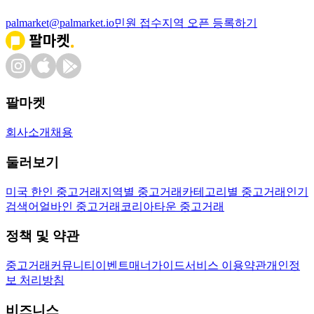
palmarket@palmarket.io
민원 접수
지역 오픈 등록하기
팔마켓
회사소개
채용
둘러보기
미국 한인 중고거래
지역별 중고거래
카테고리별 중고거래
인기
검색어
얼바인 중고거래
코리아타운 중고거래
정책 및 약관
중고거래
커뮤니티
이벤트
매너가이드
서비스 이용약관
개인정
보 처리방침
비즈니스