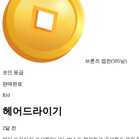
브론즈 엽전
(
595
닢)
코인 등급
판매완료
$
10
헤어드라이기
2달 전