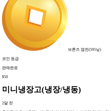
브론즈 엽전
(
595
닢)
코인 등급
판매완료
$
50
미니냉장고(냉장/냉동)
2달 전