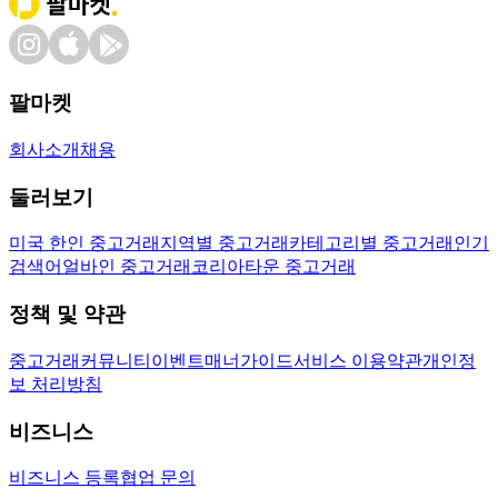
팔마켓
회사소개
채용
둘러보기
미국 한인 중고거래
지역별 중고거래
카테고리별 중고거래
인기
검색어
얼바인 중고거래
코리아타운 중고거래
정책 및 약관
중고거래
커뮤니티
이벤트
매너가이드
서비스 이용약관
개인정
보 처리방침
비즈니스
비즈니스 등록
협업 문의