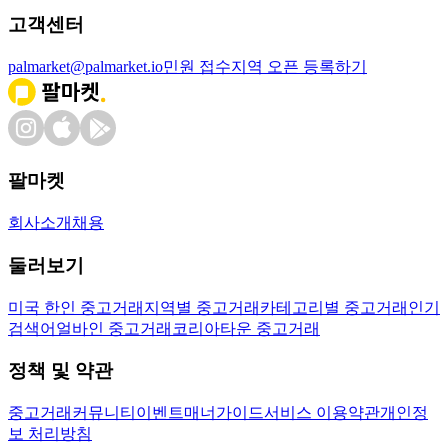
고객센터
palmarket@palmarket.io
민원 접수
지역 오픈 등록하기
팔마켓
회사소개
채용
둘러보기
미국 한인 중고거래
지역별 중고거래
카테고리별 중고거래
인기
검색어
얼바인 중고거래
코리아타운 중고거래
정책 및 약관
중고거래
커뮤니티
이벤트
매너가이드
서비스 이용약관
개인정
보 처리방침