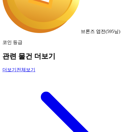
브론즈 엽전
(
595
닢)
코인 등급
관련 물건 더보기
더보기
전체보기