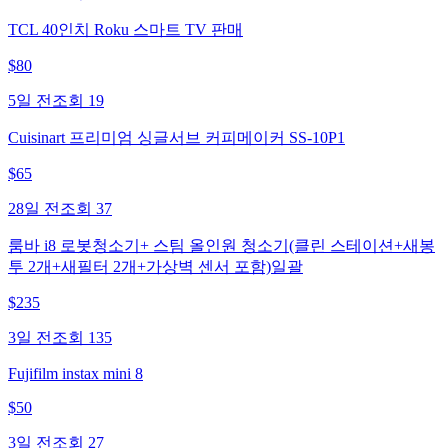
TCL 40인치 Roku 스마트 TV 판매
$
80
5일 전
조회
19
Cuisinart 프리미엄 싱글서브 커피메이커 SS-10P1
$
65
28일 전
조회
37
룸바 i8 로봇청소기+ 스팀 올인원 청소기(클린 스테이션+새봉
투 2개+새필터 2개+가상벽 센서 포함)일괄
$
235
3일 전
조회
135
Fujifilm instax mini 8
$
50
3일 전
조회
27