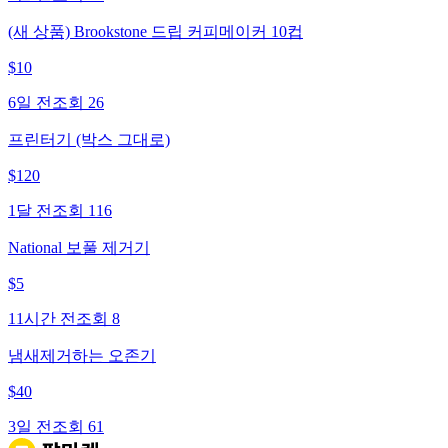
(새 상품) Brookstone 드립 커피메이커 10컵
$
10
6일 전
조회
26
프린터기 (박스 그대로)
$
120
1달 전
조회
116
National 보풀 제거기
$
5
11시간 전
조회
8
냄새제거하는 오존기
$
40
3일 전
조회
61