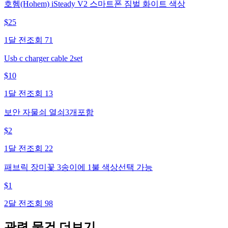
호헴(Hohem) iSteady V2 스마트폰 짐벌 화이트 색상
$
25
1달 전
조회
71
Usb c charger cable 2set
$
10
1달 전
조회
13
보안 자물쇠 열쇠3개포함
$
2
1달 전
조회
22
패브릭 장미꽃 3송이에 1불 색상선택 가능
$
1
2달 전
조회
98
관련 물건 더보기