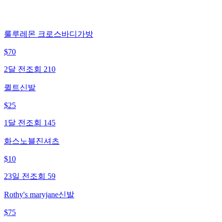
룰루레몬 크로스바디가방
$
70
2달 전
조회
210
퀼트신발
$
25
1달 전
조회
145
화스노블진셔츠
$
10
23일 전
조회
59
Rothy's maryjane신발
$
75