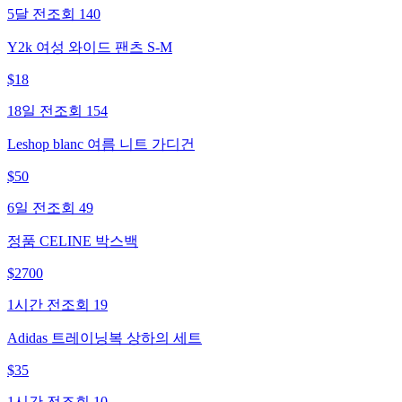
5달 전
조회
140
Y2k 여성 와이드 팬츠 S-M
$
18
18일 전
조회
154
Leshop blanc 여름 니트 가디건
$
50
6일 전
조회
49
정품 CELINE 박스백
$
2700
1시간 전
조회
19
Adidas 트레이닝복 상하의 세트
$
35
1시간 전
조회
10