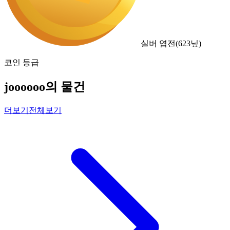
실버 엽전
(
623
닢)
코인 등급
joooooo의 물건
더보기
전체보기