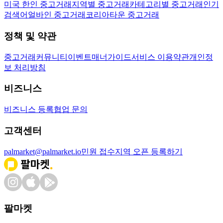
미국 한인 중고거래
지역별 중고거래
카테고리별 중고거래
인기
검색어
얼바인 중고거래
코리아타운 중고거래
정책 및 약관
중고거래
커뮤니티
이벤트
매너가이드
서비스 이용약관
개인정
보 처리방침
비즈니스
비즈니스 등록
협업 문의
고객센터
palmarket@palmarket.io
민원 접수
지역 오픈 등록하기
팔마켓