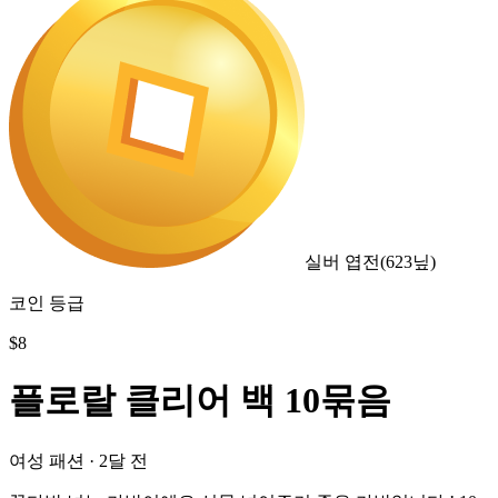
실버 엽전
(
623
닢)
코인 등급
$
8
플로랄 클리어 백 10묶음
여성 패션
·
2달 전