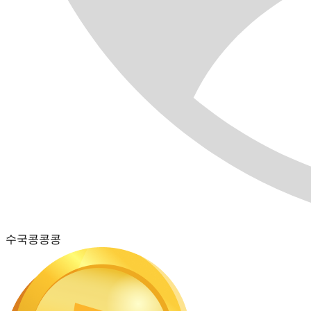
수국콩콩콩