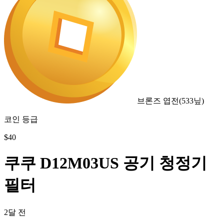
브론즈 엽전
(
533
닢)
코인 등급
$
40
쿠쿠 D12M03US 공기 청정기
필터
2달 전