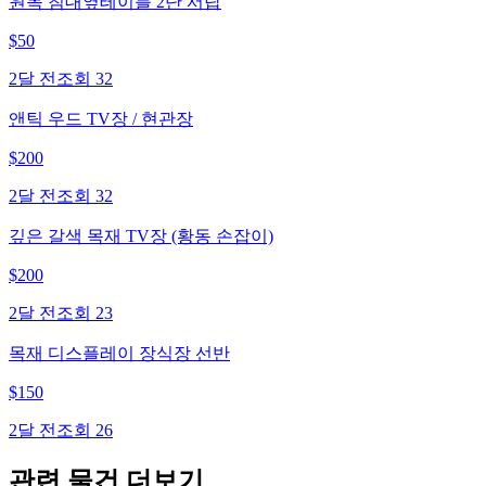
원목 침대옆테이블 2단 서랍
$
50
2달 전
조회
32
앤틱 우드 TV장 / 현관장
$
200
2달 전
조회
32
깊은 갈색 목재 TV장 (황동 손잡이)
$
200
2달 전
조회
23
목재 디스플레이 장식장 선반
$
150
2달 전
조회
26
관련 물건 더보기