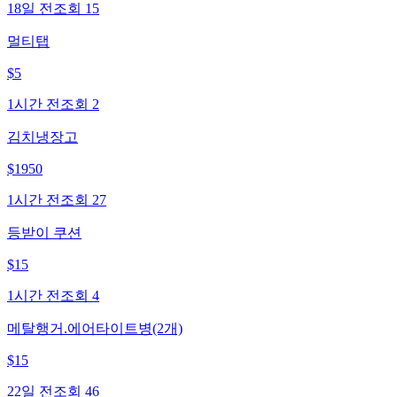
18일 전
조회
15
멀티탭
$
5
1시간 전
조회
2
김치냉장고
$
1950
1시간 전
조회
27
등받이 쿠션
$
15
1시간 전
조회
4
메탈행거.에어타이트병(2개)
$
15
22일 전
조회
46