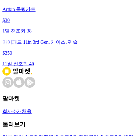
Artbin 롤링카트
$
30
1달 전
조회
38
아이패드 11in 3rd Gen, 케이스, 펜슬
$
350
11일 전
조회
46
팔마켓
회사소개
채용
둘러보기