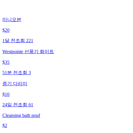
미니오븐
$
20
1달 전
조회
221
Westpointe 선풍기 화이트
$
35
51분 전
조회
3
증기 다리미
$
10
24일 전
조회
61
Cleansing bath pouf
$
2