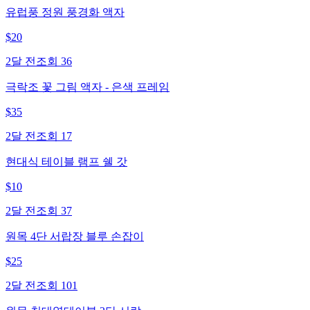
유럽풍 정원 풍경화 액자
$
20
2달 전
조회
36
극락조 꽃 그림 액자 - 은색 프레임
$
35
2달 전
조회
17
현대식 테이블 램프 쉘 갓
$
10
2달 전
조회
37
원목 4단 서랍장 블루 손잡이
$
25
2달 전
조회
101