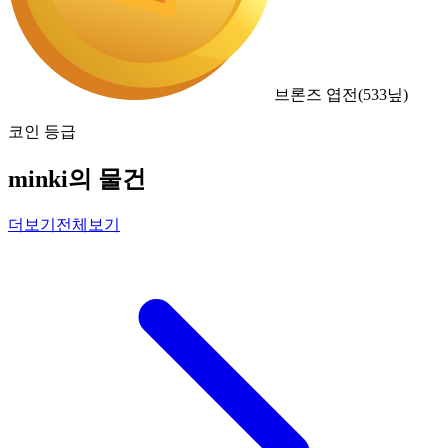
브론즈 엽전
(
533
닢)
코인 등급
minki의 물건
더보기
전체보기