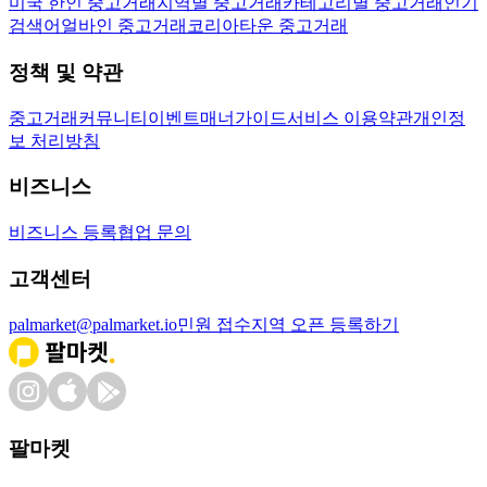
미국 한인 중고거래
지역별 중고거래
카테고리별 중고거래
인기
검색어
얼바인 중고거래
코리아타운 중고거래
정책 및 약관
중고거래
커뮤니티
이벤트
매너가이드
서비스 이용약관
개인정
보 처리방침
비즈니스
비즈니스 등록
협업 문의
고객센터
palmarket@palmarket.io
민원 접수
지역 오픈 등록하기
팔마켓