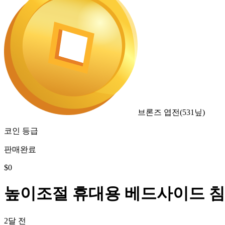
브론즈 엽전
(
531
닢)
코인 등급
판매완료
$
0
높이조절 휴대용 베드사이드 침
2달 전