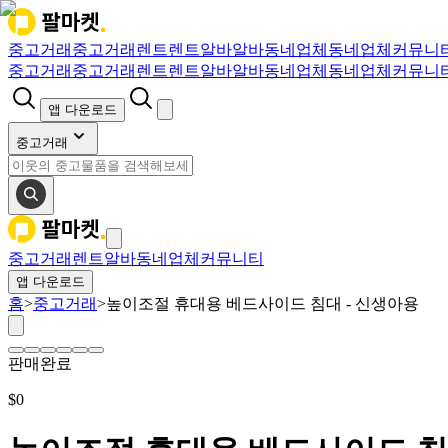
중고거래
중고거래
렌트
렌트
알바
알바
동네업체
동네업체
커뮤니
중고거래
중고거래
렌트
렌트
알바
알바
동네업체
동네업체
커뮤니
앱 다운로드
중고거래
중고거래
렌트
알바
동네업체
커뮤니티
앱 다운로드
홈
>
중고거래
>
높이조절 휴대용 베드사이드 침대 - 신생아용
판매완료
$
0