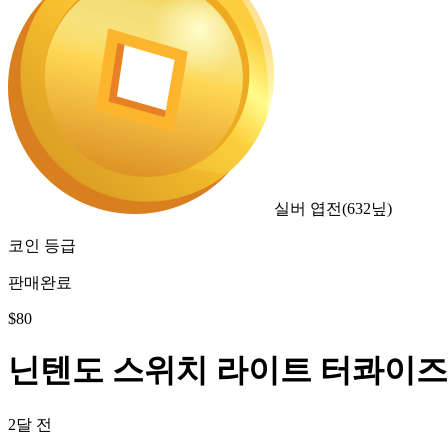
실버 엽전
(
632
닢)
코인 등급
판매완료
$
80
닌텐도 스위치 라이트 터콰이즈
2달 전