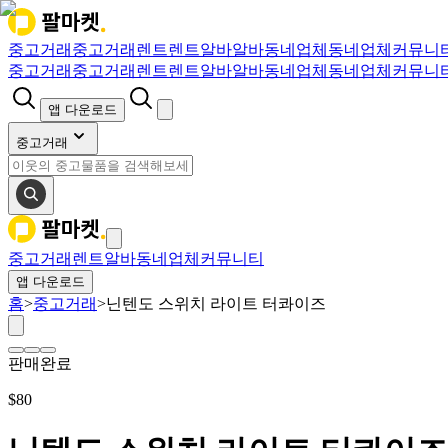
중고거래
중고거래
렌트
렌트
알바
알바
동네업체
동네업체
커뮤니
중고거래
중고거래
렌트
렌트
알바
알바
동네업체
동네업체
커뮤니
앱 다운로드
중고거래
중고거래
렌트
알바
동네업체
커뮤니티
앱 다운로드
홈
>
중고거래
>
닌텐도 스위치 라이트 터콰이즈
판매완료
$
80