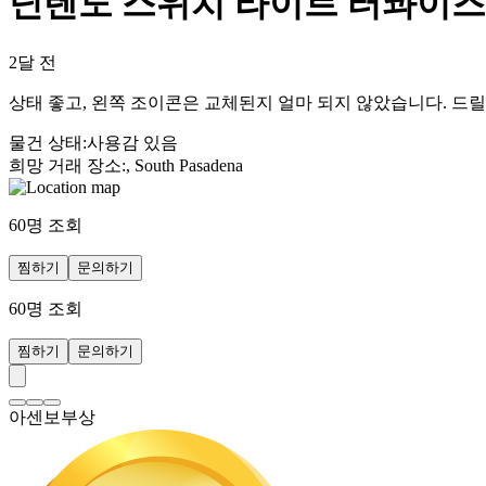
닌텐도 스위치 라이트 터콰이즈
2달 전
상태 좋고, 왼쪽 조이콘은 교체된지 얼마 되지 않았습니다. 드릴
물건 상태
:
사용감 있음
희망 거래 장소
:
, South Pasadena
60
명 조회
찜하기
문의하기
60
명 조회
찜하기
문의하기
아센보부상