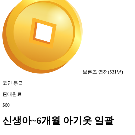
브론즈 엽전
(
531
닢)
코인 등급
판매완료
$
60
신생아~6개월 아기옷 일괄