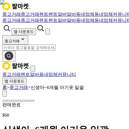
중고거래
중고거래
렌트
렌트
알바
알바
동네업체
동네업체
커뮤니
중고거래
중고거래
렌트
렌트
알바
알바
동네업체
동네업체
커뮤니
앱 다운로드
중고거래
중고거래
렌트
알바
동네업체
커뮤니티
앱 다운로드
홈
>
중고거래
>
신생아~6개월 아기옷 일괄
판매완료
$
60