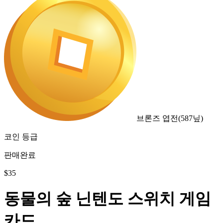
브론즈 엽전
(
587
닢)
코인 등급
판매완료
$
35
동물의 숲 닌텐도 스위치 게임
카드