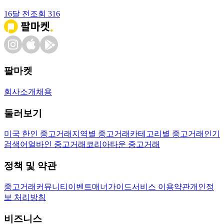
16달 전
조회
316
팔마켓
회사소개
채용
둘러보기
미국 한인 중고거래
지역별 중고거래
카테고리별 중고거래
인기
검색어
얼바인 중고거래
코리아타운 중고거래
정책 및 약관
중고거래
커뮤니티
이벤트
매너가이드
서비스 이용약관
개인정
보 처리방침
비즈니스