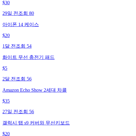
$
30
29일 전
조회
80
아이폰 14 케이스
$
20
1달 전
조회
54
화이트 무선 충전기 패드
$
5
2달 전
조회
56
Amazon Echo Show 2세대 차콜
$
35
27일 전
조회
56
갤럭시 탭 s9 커버와 무선키보드
$
20