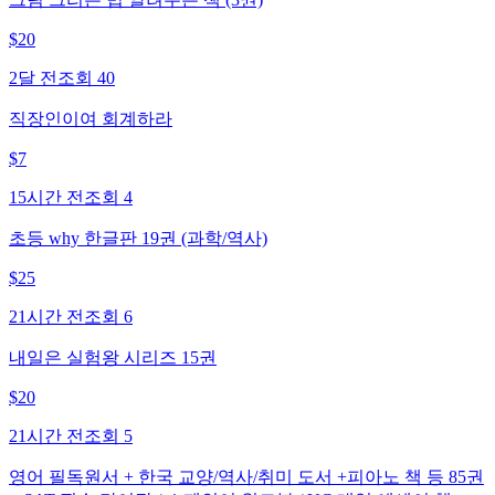
$
20
2달 전
조회
40
직장인이여 회계하라
$
7
15시간 전
조회
4
초등 why 한글판 19권 (과학/역사)
$
25
21시간 전
조회
6
내일은 실험왕 시리즈 15권
$
20
21시간 전
조회
5
영어 필독원서 + 한국 교양/역사/취미 도서 +피아노 책 등 85권