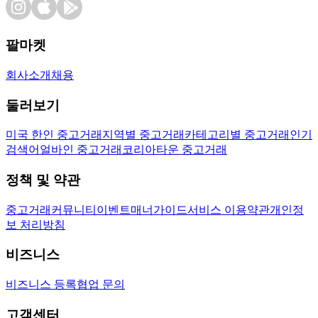
팔마켓
회사소개
채용
둘러보기
미국 한인 중고거래
지역별 중고거래
카테고리별 중고거래
인기
검색어
얼바인 중고거래
코리아타운 중고거래
정책 및 약관
중고거래
커뮤니티
이벤트
매너가이드
서비스 이용약관
개인정
보 처리방침
비즈니스
비즈니스 등록
협업 문의
고객센터