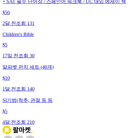
+ SAT 필수 단어장 / 스페인어 워크북 / UC 대입 에세이 책
$
50
2달 전
조회
131
Children's Bible
$
5
17일 전
조회
30
알파벳 펀치 세트 (40개)
$
10
1달 전
조회
140
SI기법(척추, 관절 등 등
$
5
4달 전
조회
210