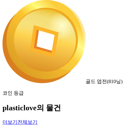
골드 엽전
(
810
닢)
코인 등급
plasticlove의 물건
더보기
전체보기