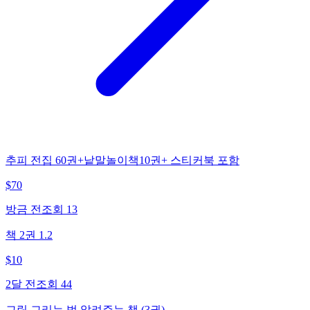
추피 전집 60권+낱말놀이책10권+ 스티커북 포함
$
70
방금 전
조회
13
책 2권 1.2
$
10
2달 전
조회
44
그림 그리는 법 알려주는 책 (3권)