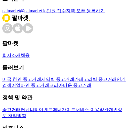
palmarket@palmarket.io
민원 접수
지역 오픈 등록하기
팔마켓
회사소개
채용
둘러보기
미국 한인 중고거래
지역별 중고거래
카테고리별 중고거래
인기
검색어
얼바인 중고거래
코리아타운 중고거래
정책 및 약관
중고거래
커뮤니티
이벤트
매너가이드
서비스 이용약관
개인정
보 처리방침
비즈니스