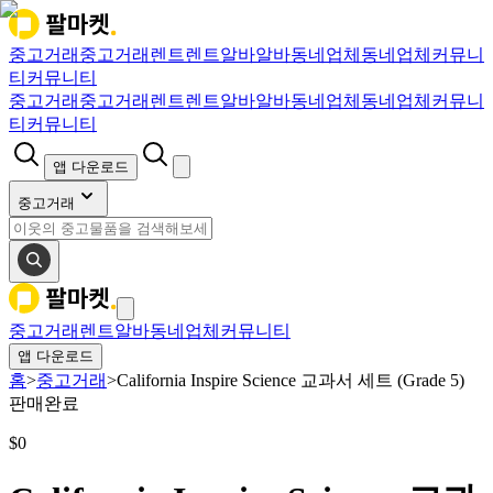
중고거래
중고거래
렌트
렌트
알바
알바
동네업체
동네업체
커뮤니
티
커뮤니티
중고거래
중고거래
렌트
렌트
알바
알바
동네업체
동네업체
커뮤니
티
커뮤니티
앱 다운로드
중고거래
중고거래
렌트
알바
동네업체
커뮤니티
앱 다운로드
홈
>
중고거래
>
California Inspire Science 교과서 세트 (Grade 5)
판매완료
$
0