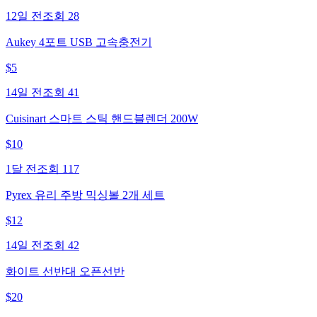
12일 전
조회
28
Aukey 4포트 USB 고속충전기
$
5
14일 전
조회
41
Cuisinart 스마트 스틱 핸드블렌더 200W
$
10
1달 전
조회
117
Pyrex 유리 주방 믹싱볼 2개 세트
$
12
14일 전
조회
42
화이트 선반대 오픈선반
$
20