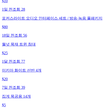
$
10
1일 전
조회
28
포커스라이트 오디오 인터페이스 세트 / 방송·녹음 풀패키지
$
80
18일 전
조회
56
월넛 목재 트윈 침대
$
25
1달 전
조회
77
이키아 화이트 선반 4개
$
20
7일 전
조회
39
집게 목공용 14개
$
5