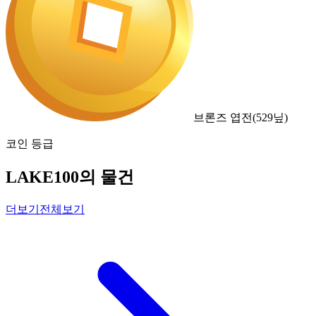
브론즈 엽전
(
529
닢)
코인 등급
LAKE100의 물건
더보기
전체보기