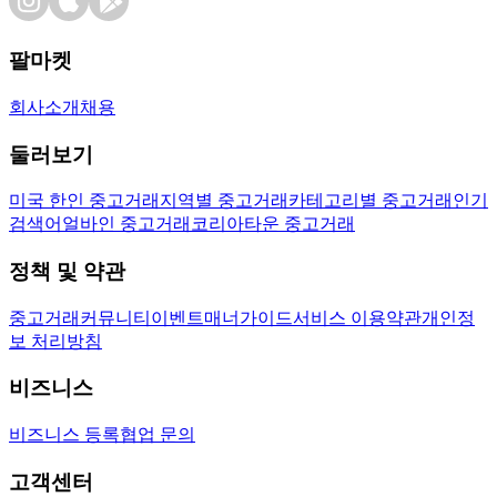
팔마켓
회사소개
채용
둘러보기
미국 한인 중고거래
지역별 중고거래
카테고리별 중고거래
인기
검색어
얼바인 중고거래
코리아타운 중고거래
정책 및 약관
중고거래
커뮤니티
이벤트
매너가이드
서비스 이용약관
개인정
보 처리방침
비즈니스
비즈니스 등록
협업 문의
고객센터