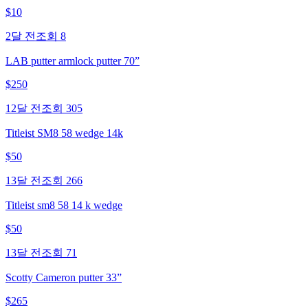
$
10
2달 전
조회
8
LAB putter armlock putter 70”
$
250
12달 전
조회
305
Titleist SM8 58 wedge 14k
$
50
13달 전
조회
266
Titleist sm8 58 14 k wedge
$
50
13달 전
조회
71
Scotty Cameron putter 33”
$
265