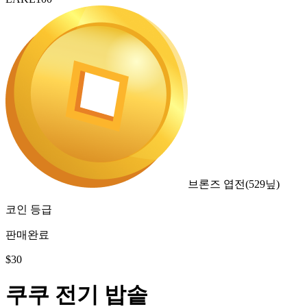
브론즈 엽전
(
529
닢)
코인 등급
판매완료
$
30
쿠쿠 전기 밥솥