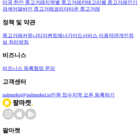
미국 한인 중고거래
지역별 중고거래
카테고리별 중고거래
인기
검색어
얼바인 중고거래
코리아타운 중고거래
정책 및 약관
중고거래
커뮤니티
이벤트
매너가이드
서비스 이용약관
개인정
보 처리방침
비즈니스
비즈니스 등록
협업 문의
고객센터
palmarket@palmarket.io
민원 접수
지역 오픈 등록하기
팔마켓