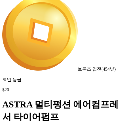
브론즈 엽전
(
454
닢)
코인 등급
$
20
ASTRA 멀티펑션 에어컴프레
서 타이어펌프