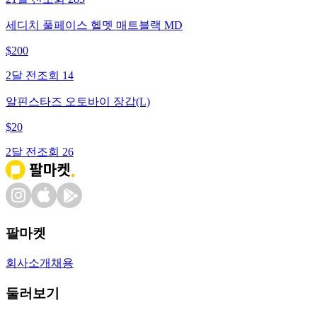
세디치 풀페이스 헬멧 매트블랙 MD
$
200
2달 전
조회
14
알핀스타즈 오토바이 장갑(L)
$
20
2달 전
조회
26
팔마켓
회사소개
채용
둘러보기