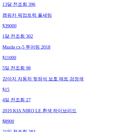
13달 전
조회
396
캠핑카 픽업트럭 풀세팅
$
39000
1달 전
조회
302
Mazda cx-5 투어링 2018
$
11000
5일 전
조회
98
강아지 자동차 뒷좌석 보호 매트 검정색
$
15
4일 전
조회
27
2019 KIA NIRO LE 흰색 하이브리드
$
8900
21일 전
조회
283