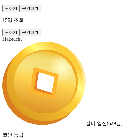
찜하기
문의하기
15
명 조회
찜하기
문의하기
HaBracha
실버 엽전
(
629
닢)
코인 등급