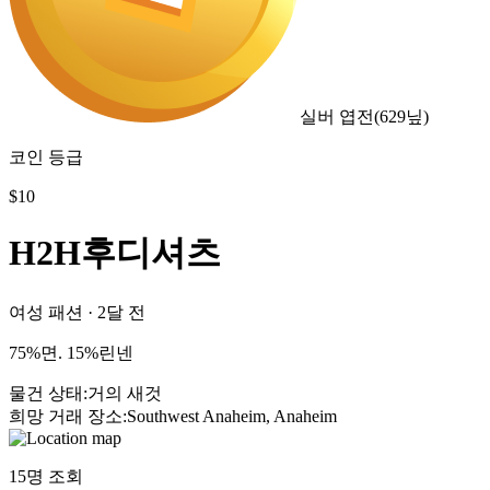
실버 엽전
(
629
닢)
코인 등급
$
10
H2H후디셔츠
여성 패션
·
2달 전
75%면. 15%린넨
물건 상태
:
거의 새것
희망 거래 장소
:
Southwest Anaheim, Anaheim
15
명 조회