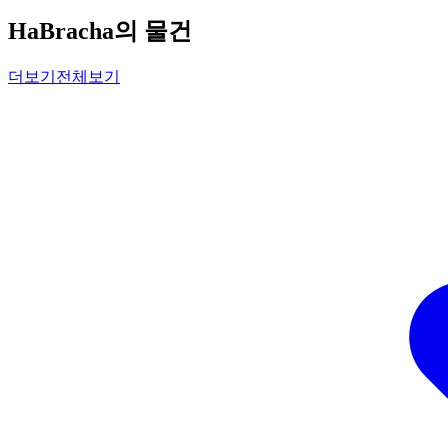
HaBracha의 물건
더보기
전체보기