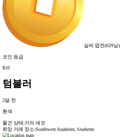
실버 엽전
(
629
닢)
코인 등급
$
10
텀블러
2달 전
흰색
물건 상태
:
거의 새것
희망 거래 장소
:
Southwest Anaheim, Anaheim