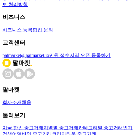
보 처리방침
비즈니스
비즈니스 등록
협업 문의
고객센터
palmarket@palmarket.io
민원 접수
지역 오픈 등록하기
팔마켓
회사소개
채용
둘러보기
미국 한인 중고거래
지역별 중고거래
카테고리별 중고거래
인기
검색어
얼바인 중고거래
코리아타운 중고거래