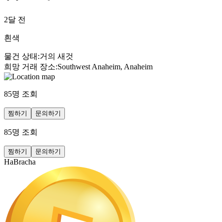
2달 전
흰색
물건 상태
:
거의 새것
희망 거래 장소
:
Southwest Anaheim, Anaheim
85
명 조회
찜하기
문의하기
85
명 조회
찜하기
문의하기
HaBracha