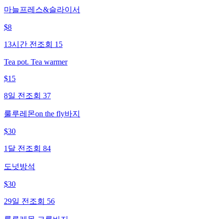
마늘프레스&슬라이서
$
8
13시간 전
조회
15
Tea pot. Tea warmer
$
15
8일 전
조회
37
룰루레몬on the fly바지
$
30
1달 전
조회
84
도넛방석
$
30
29일 전
조회
56