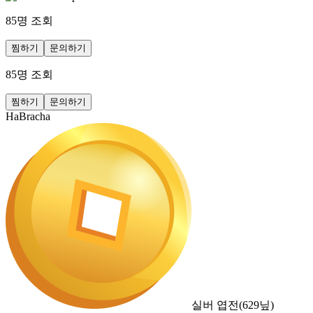
85
명 조회
찜하기
문의하기
85
명 조회
찜하기
문의하기
HaBracha
실버 엽전
(
629
닢)