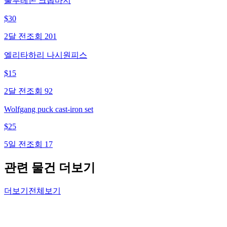
룰루레몬 크롭바지
$
30
2달 전
조회
201
엘리타하리 나시원피스
$
15
2달 전
조회
92
Wolfgang puck cast-iron set
$
25
5일 전
조회
17
관련 물건 더보기
더보기
전체보기