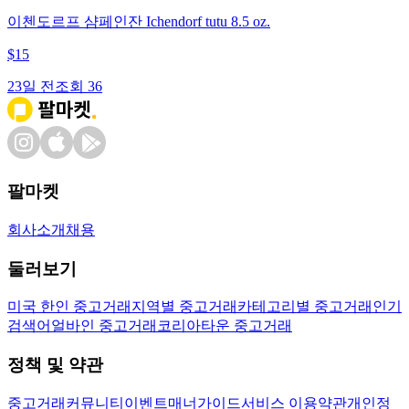
이첸도르프 샴페인잔 Ichendorf tutu 8.5 oz.
$
15
23일 전
조회
36
팔마켓
회사소개
채용
둘러보기
미국 한인 중고거래
지역별 중고거래
카테고리별 중고거래
인기
검색어
얼바인 중고거래
코리아타운 중고거래
정책 및 약관
중고거래
커뮤니티
이벤트
매너가이드
서비스 이용약관
개인정