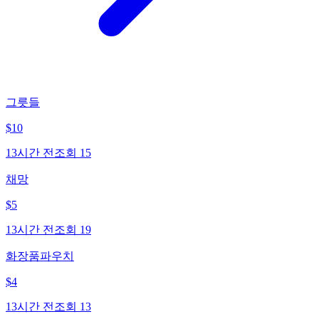
그릇들
$
10
13시간 전
조회
15
채망
$
5
13시간 전
조회
19
화장품파우치
$
4
13시간 전
조회
13