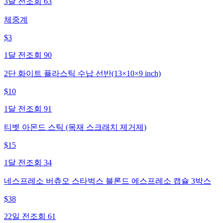
3달 전
조회
63
체중계
$
3
1달 전
조회
90
2단 화이트 플라스틱 수납 선반(13×10×9 inch)
$
10
1달 전
조회
91
티벳 아몬드 스틱 (목재 스크래치 제거제)
$
15
1달 전
조회
34
네스프레소 버츄오 스타벅스 블론드 에스프레소 캡슐 3박스
$
38
22일 전
조회
61