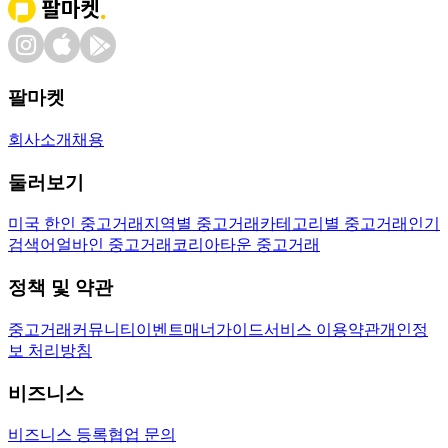
팔마켓
회사소개
채용
둘러보기
미국 한인 중고거래
지역별 중고거래
카테고리별 중고거래
인기
검색어
얼바인 중고거래
코리아타운 중고거래
정책 및 약관
중고거래
커뮤니티
이벤트
매너가이드
서비스 이용약관
개인정
보 처리방침
비즈니스
비즈니스 등록
협업 문의