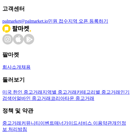
고객센터
palmarket@palmarket.io
민원 접수
지역 오픈 등록하기
팔마켓
회사소개
채용
둘러보기
미국 한인 중고거래
지역별 중고거래
카테고리별 중고거래
인기
검색어
얼바인 중고거래
코리아타운 중고거래
정책 및 약관
중고거래
커뮤니티
이벤트
매너가이드
서비스 이용약관
개인정
보 처리방침