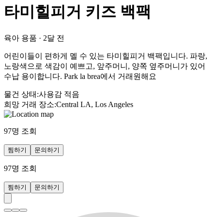
타미힐피거 키즈 백팩
육아 용품
·
2달 전
어린이들이 편하게 멜 수 있는 타미힐피거 백팩입니다. 파랑,
노랑색으로 색감이 예쁘고, 앞주머니, 양쪽 옆주머니가 있어
수납 용이합니다. Park la brea에서 거래원해요
물건 상태
:
사용감 적음
희망 거래 장소
:
Central LA, Los Angeles
97
명 조회
찜하기
문의하기
97
명 조회
찜하기
문의하기