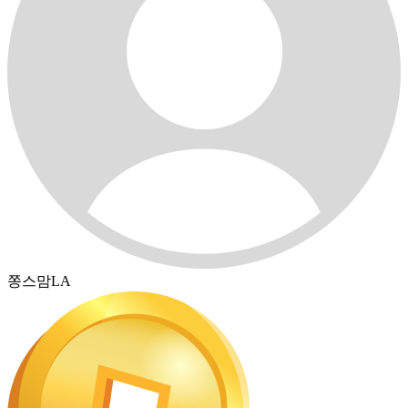
쫑스맘LA