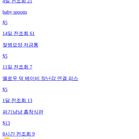
4일 전
조회
21
baby spoons
$
5
14일 전
조회
61
젖병모양 저금통
$
5
11일 전
조회
7
옐로우 덕 베이비 장난감 연결 피스
$
5
1달 전
조회
13
퍼기냥냥 흡착식판
$
13
8시간 전
조회
9