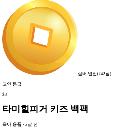
실버 엽전
(
742
닢)
코인 등급
$
3
타미힐피거 키즈 백팩
육아 용품
·
2달 전