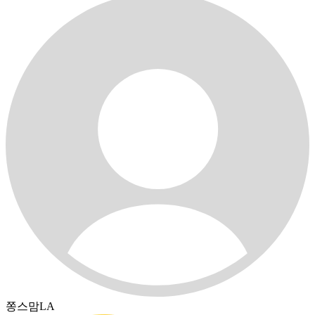
쫑스맘LA