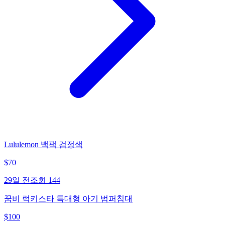
Lululemon 백팩 검정색
$
70
29일 전
조회
144
꿈비 럭키스타 특대형 아기 범퍼침대
$
100