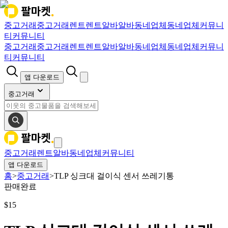
중고거래
중고거래
렌트
렌트
알바
알바
동네업체
동네업체
커뮤니
티
커뮤니티
중고거래
중고거래
렌트
렌트
알바
알바
동네업체
동네업체
커뮤니
티
커뮤니티
앱 다운로드
중고거래
중고거래
렌트
알바
동네업체
커뮤니티
앱 다운로드
홈
>
중고거래
>
TLP 싱크대 걸이식 센서 쓰레기통
판매완료
$
15