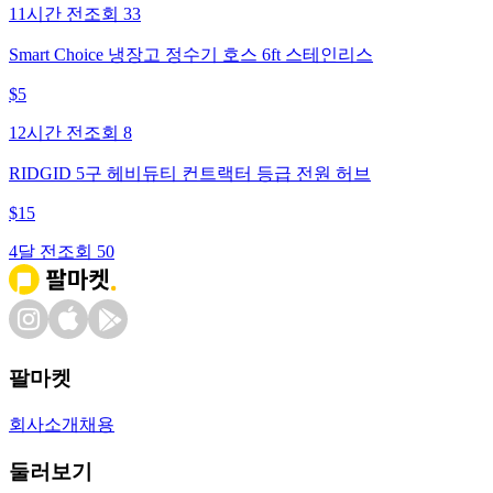
11시간 전
조회
33
Smart Choice 냉장고 정수기 호스 6ft 스테인리스
$
5
12시간 전
조회
8
RIDGID 5구 헤비듀티 컨트랙터 등급 전원 허브
$
15
4달 전
조회
50
팔마켓
회사소개
채용
둘러보기