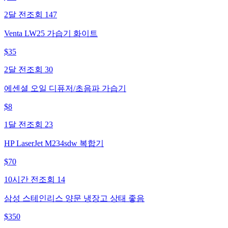
2달 전
조회
147
Venta LW25 가습기 화이트
$
35
2달 전
조회
30
에센셜 오일 디퓨저/초음파 가습기
$
8
1달 전
조회
23
HP LaserJet M234sdw 복합기
$
70
10시간 전
조회
14
삼성 스테인리스 양문 냉장고 상태 좋음
$
350