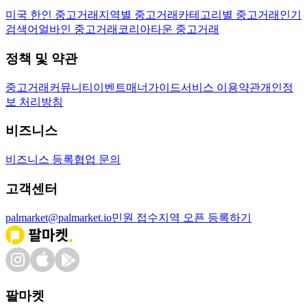
미국 한인 중고거래
지역별 중고거래
카테고리별 중고거래
인기
검색어
얼바인 중고거래
코리아타운 중고거래
정책 및 약관
중고거래
커뮤니티
이벤트
매너가이드
서비스 이용약관
개인정
보 처리방침
비즈니스
비즈니스 등록
협업 문의
고객센터
palmarket@palmarket.io
민원 접수
지역 오픈 등록하기
팔마켓