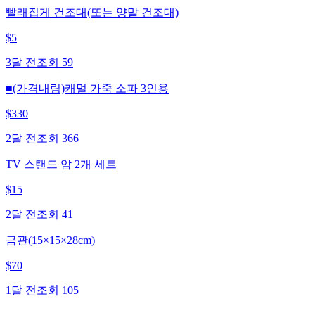
빨래집게 건조대(또는 양말 건조대)
$
5
3달 전
조회
59
■(가격내림)캐멀 가죽 소파 3인용
$
330
2달 전
조회
366
TV 스탠드 암 2개 세트
$
15
2달 전
조회
41
금관(15×15×28cm)
$
70
1달 전
조회
105