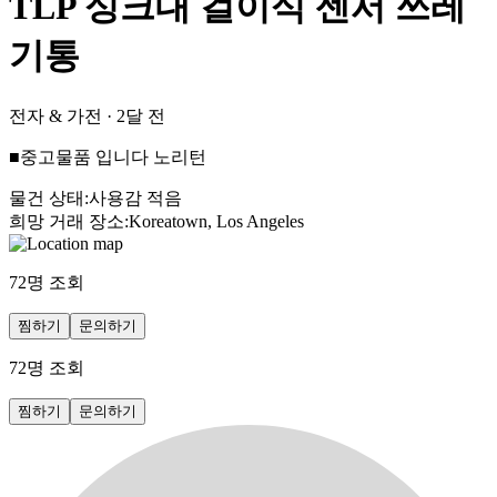
TLP 싱크대 걸이식 센서 쓰레
기통
전자 & 가전
·
2달 전
■중고물품 입니다 노리턴
물건 상태
:
사용감 적음
희망 거래 장소
:
Koreatown, Los Angeles
72
명 조회
찜하기
문의하기
72
명 조회
찜하기
문의하기