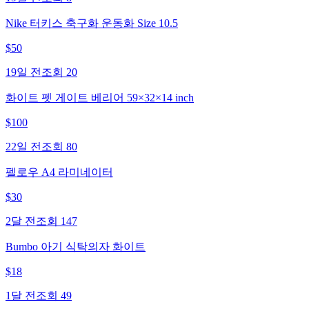
Nike 터키스 축구화 운동화 Size 10.5
$
50
19일 전
조회
20
화이트 펫 게이트 베리어 59×32×14 inch
$
100
22일 전
조회
80
펠로우 A4 라미네이터
$
30
2달 전
조회
147
Bumbo 아기 식탁의자 화이트
$
18
1달 전
조회
49