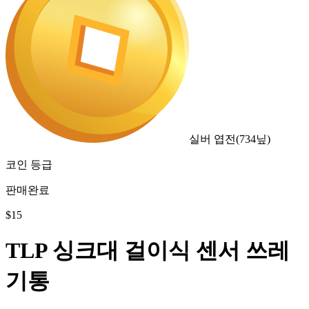
실버 엽전
(
734
닢)
코인 등급
판매완료
$
15
TLP 싱크대 걸이식 센서 쓰레
기통