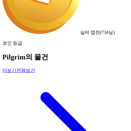
실버 엽전
(
734
닢)
코인 등급
Pilgrim의 물건
더보기
전체보기