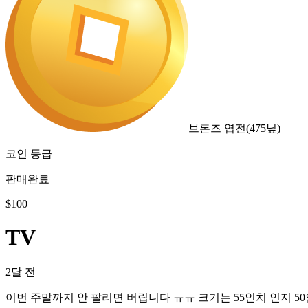
브론즈 엽전
(
475
닢)
코인 등급
판매완료
$
100
TV
2달 전
이번 주말까지 안 팔리면 버립니다 ㅠㅠ 크기는 55인치 인지 