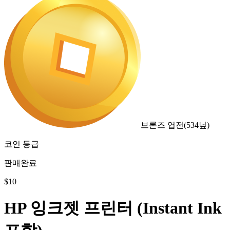
브론즈 엽전
(
534
닢)
코인 등급
판매완료
$
10
HP 잉크젯 프린터 (Instant Ink