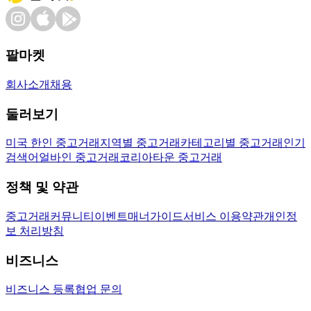
팔마켓
회사소개
채용
둘러보기
미국 한인 중고거래
지역별 중고거래
카테고리별 중고거래
인기
검색어
얼바인 중고거래
코리아타운 중고거래
정책 및 약관
중고거래
커뮤니티
이벤트
매너가이드
서비스 이용약관
개인정
보 처리방침
비즈니스
비즈니스 등록
협업 문의