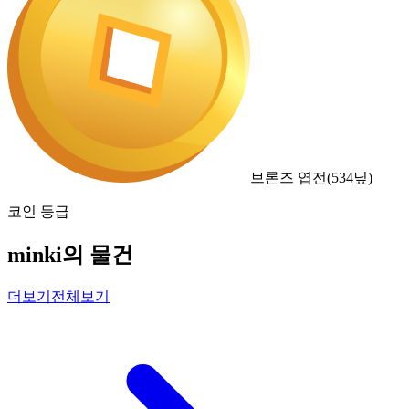
브론즈 엽전
(
534
닢)
코인 등급
minki의 물건
더보기
전체보기