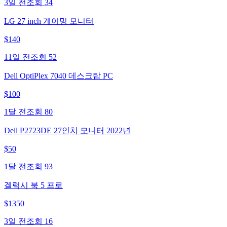
3일 전
조회
34
LG 27 inch 게이밍 모니터
$
140
11일 전
조회
52
Dell OptiPlex 7040 데스크탑 PC
$
100
1달 전
조회
80
Dell P2723DE 27인치 모니터 2022년
$
50
1달 전
조회
93
겔럭시 북 5 프로
$
1350
3일 전
조회
16