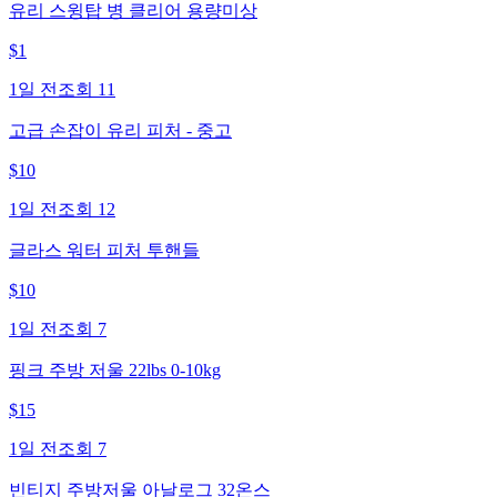
유리 스윙탑 병 클리어 용량미상
$
1
1일 전
조회
11
고급 손잡이 유리 피처 - 중고
$
10
1일 전
조회
12
글라스 워터 피처 투핸들
$
10
1일 전
조회
7
핑크 주방 저울 22lbs 0-10kg
$
15
1일 전
조회
7
빈티지 주방저울 아날로그 32온스