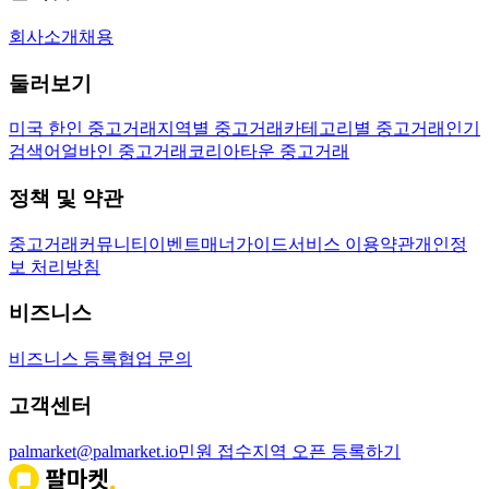
회사소개
채용
둘러보기
미국 한인 중고거래
지역별 중고거래
카테고리별 중고거래
인기
검색어
얼바인 중고거래
코리아타운 중고거래
정책 및 약관
중고거래
커뮤니티
이벤트
매너가이드
서비스 이용약관
개인정
보 처리방침
비즈니스
비즈니스 등록
협업 문의
고객센터
palmarket@palmarket.io
민원 접수
지역 오픈 등록하기