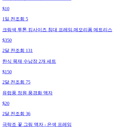
$
10
1일 전
조회
5
크림색 투톤 킹사이즈 침대 프레임.메모리폼 메트리스
$
350
2달 전
조회
131
한식 목재 수납장 2개 세트
$
150
2달 전
조회
75
유럽풍 정원 풍경화 액자
$
20
2달 전
조회
36
극락조 꽃 그림 액자 - 은색 프레임