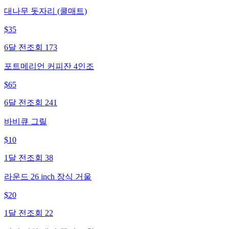
대나무 돗자리 (쿨매트)
$
35
6달 전
조회
173
포트메리언 커피잔 4인조
$
65
6달 전
조회
241
바비큐 그릴
$
10
1달 전
조회
38
라운드 26 inch 장식 거울
$
20
1달 전
조회
22