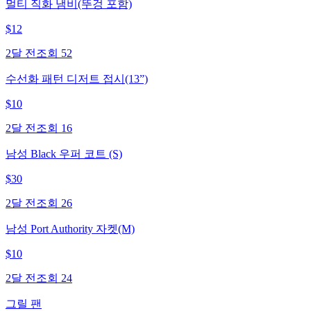
멀티 직화 냄비(뚜겅 포함)
$
12
2달 전
조회
52
수선화 패턴 디저트 접시(13”)
$
10
2달 전
조회
16
남성 Black 우퍼 코트 (S)
$
30
2달 전
조회
26
남성 Port Authority 자켓(M)
$
10
2달 전
조회
24
그릴 팬