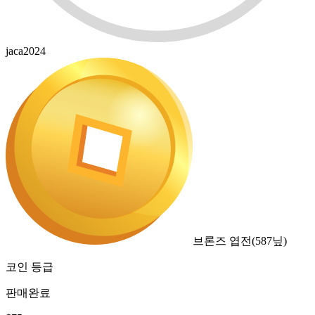
jaca2024
브론즈 엽전
(
587
닢)
코인 등급
판매완료