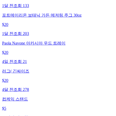
1달 전
조회
133
포트메이리온 보태닉 가든 메져링 주그 30oz
$
20
1달 전
조회
203
Paola Navone 아카시아 우드 트레이
$
20
4일 전
조회
21
러그( 긴싸이즈
$
20
4달 전
조회
278
컵케익 스탠드
$
5