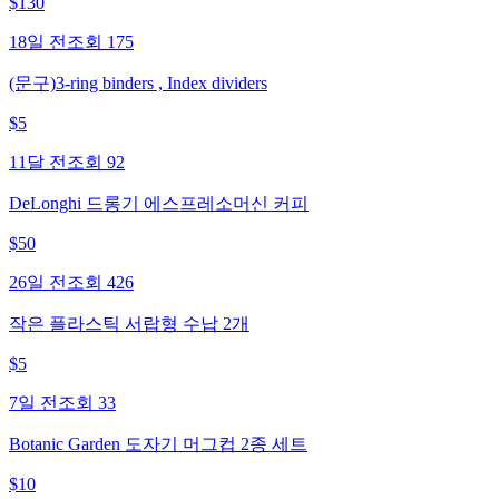
$
130
18일 전
조회
175
(문구)3-ring binders , Index dividers
$
5
11달 전
조회
92
DeLonghi 드롱기 에스프레소머신 커피
$
50
26일 전
조회
426
작은 플라스틱 서랍형 수납 2개
$
5
7일 전
조회
33
Botanic Garden 도자기 머그컵 2종 세트
$
10