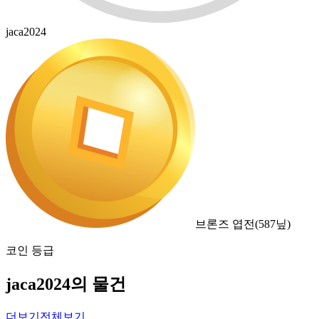
jaca2024
브론즈 엽전
(
587
닢)
코인 등급
jaca2024의 물건
더보기
전체보기