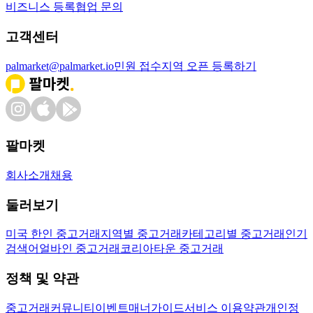
비즈니스 등록
협업 문의
고객센터
palmarket@palmarket.io
민원 접수
지역 오픈 등록하기
팔마켓
회사소개
채용
둘러보기
미국 한인 중고거래
지역별 중고거래
카테고리별 중고거래
인기
검색어
얼바인 중고거래
코리아타운 중고거래
정책 및 약관
중고거래
커뮤니티
이벤트
매너가이드
서비스 이용약관
개인정