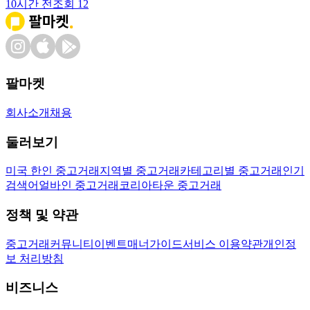
10시간 전
조회
12
팔마켓
회사소개
채용
둘러보기
미국 한인 중고거래
지역별 중고거래
카테고리별 중고거래
인기
검색어
얼바인 중고거래
코리아타운 중고거래
정책 및 약관
중고거래
커뮤니티
이벤트
매너가이드
서비스 이용약관
개인정
보 처리방침
비즈니스