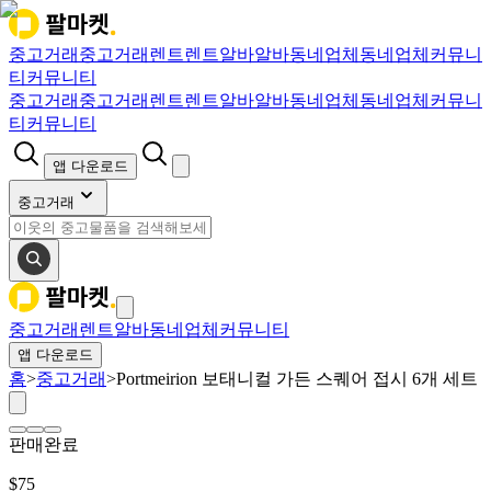
중고거래
중고거래
렌트
렌트
알바
알바
동네업체
동네업체
커뮤니
티
커뮤니티
중고거래
중고거래
렌트
렌트
알바
알바
동네업체
동네업체
커뮤니
티
커뮤니티
앱 다운로드
중고거래
중고거래
렌트
알바
동네업체
커뮤니티
앱 다운로드
홈
>
중고거래
>
Portmeirion 보태니컬 가든 스퀘어 접시 6개 세트
판매완료
$
75