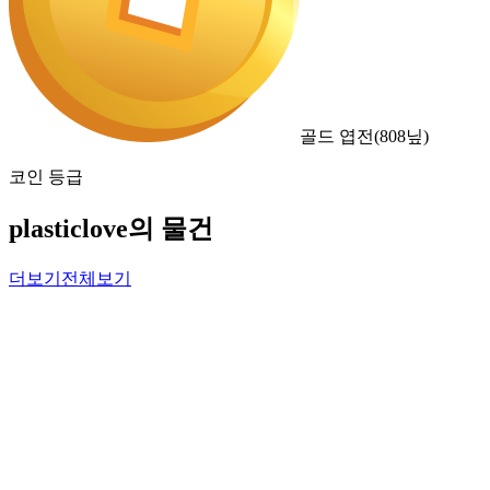
골드 엽전
(
808
닢)
코인 등급
plasticlove의 물건
더보기
전체보기