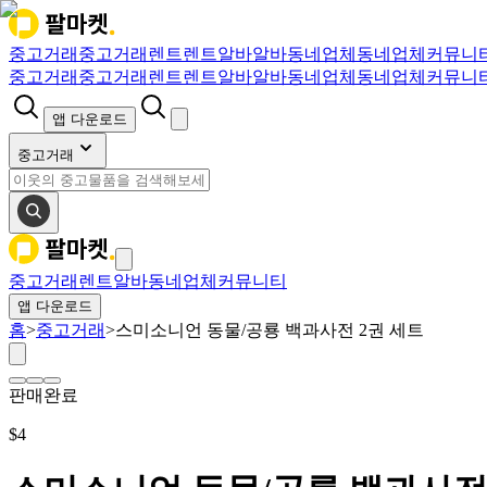
중고거래
중고거래
렌트
렌트
알바
알바
동네업체
동네업체
커뮤니
중고거래
중고거래
렌트
렌트
알바
알바
동네업체
동네업체
커뮤니
앱 다운로드
중고거래
중고거래
렌트
알바
동네업체
커뮤니티
앱 다운로드
홈
>
중고거래
>
스미소니언 동물/공룡 백과사전 2권 세트
판매완료
$
4