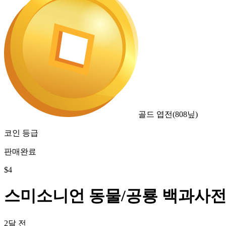
골드 엽전
(
808
닢)
코인 등급
판매완료
$
4
스미소니언 동물/공룡 백과사전 
2달 전