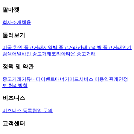
팔마켓
회사소개
채용
둘러보기
미국 한인 중고거래
지역별 중고거래
카테고리별 중고거래
인기
검색어
얼바인 중고거래
코리아타운 중고거래
정책 및 약관
중고거래
커뮤니티
이벤트
매너가이드
서비스 이용약관
개인정
보 처리방침
비즈니스
비즈니스 등록
협업 문의
고객센터