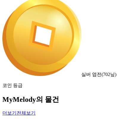
실버 엽전
(
702
닢)
코인 등급
MyMelody의 물건
더보기
전체보기