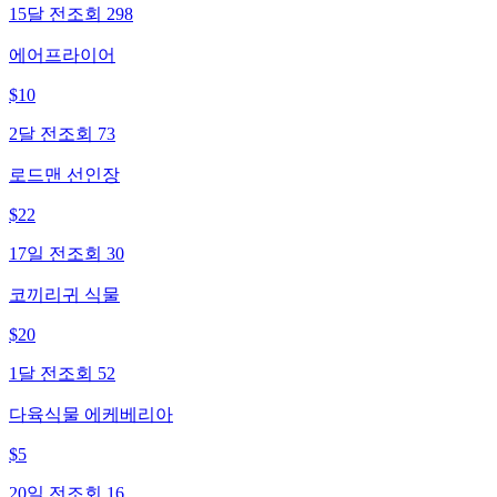
15달 전
조회
298
에어프라이어
$
10
2달 전
조회
73
로드맨 선인장
$
22
17일 전
조회
30
코끼리귀 식물
$
20
1달 전
조회
52
다육식물 에케베리아
$
5
20일 전
조회
16