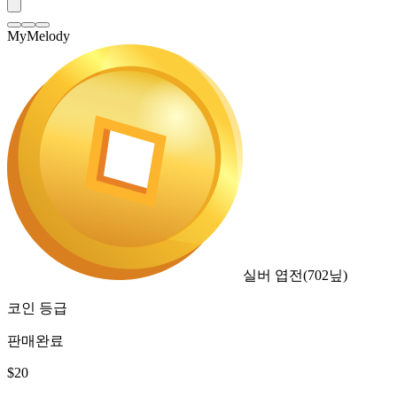
MyMelody
실버 엽전
(
702
닢)
코인 등급
판매완료
$
20