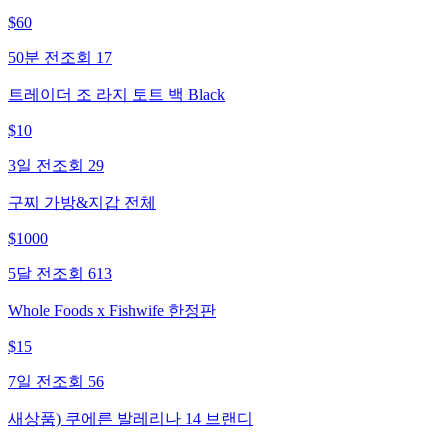
$
60
50분 전
조회
17
트레이더 조 라지 토트 백 Black
$
10
3일 전
조회
29
구찌 가방&지갑 전체
$
1000
5달 전
조회
613
Whole Foods x Fishwife 한정판
$
15
7일 전
조회
56
새상품) 쿠에른 발레리나 14 브랜디