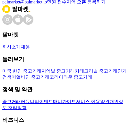
palmarket@palmarket.io
민원 접수
지역 오픈 등록하기
팔마켓
회사소개
채용
둘러보기
미국 한인 중고거래
지역별 중고거래
카테고리별 중고거래
인기
검색어
얼바인 중고거래
코리아타운 중고거래
정책 및 약관
중고거래
커뮤니티
이벤트
매너가이드
서비스 이용약관
개인정
보 처리방침
비즈니스