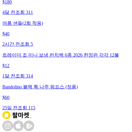
$
180
4달 전
조회
311
여름 샌들(2회 착용)
$
40
2시간 전
조회
5
트레이더 조 미니 보냉 런치백 6종 2026 한정판 각각 12불
$
12
1달 전
조회
314
Bandolino 블랙 특 나주 펌프스 (정품)
$
60
25일 전
조회
115