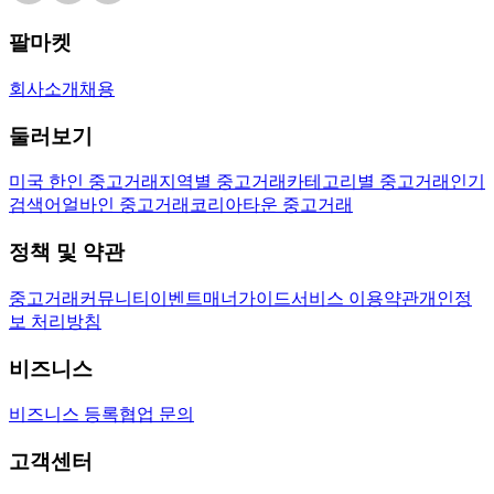
팔마켓
회사소개
채용
둘러보기
미국 한인 중고거래
지역별 중고거래
카테고리별 중고거래
인기
검색어
얼바인 중고거래
코리아타운 중고거래
정책 및 약관
중고거래
커뮤니티
이벤트
매너가이드
서비스 이용약관
개인정
보 처리방침
비즈니스
비즈니스 등록
협업 문의
고객센터