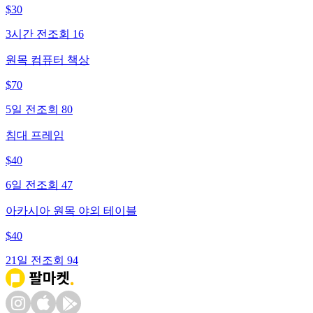
$
30
3시간 전
조회
16
원목 컴퓨터 책상
$
70
5일 전
조회
80
침대 프레임
$
40
6일 전
조회
47
아카시아 원목 야외 테이블
$
40
21일 전
조회
94