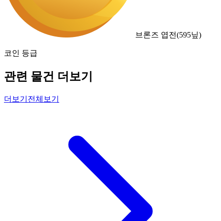
브론즈 엽전
(
595
닢)
코인 등급
관련 물건 더보기
더보기
전체보기