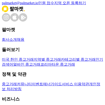
palmarket@palmarket.io
민원 접수
지역 오픈 등록하기
팔마켓
회사소개
채용
둘러보기
미국 한인 중고거래
지역별 중고거래
카테고리별 중고거래
인기
검색어
얼바인 중고거래
코리아타운 중고거래
정책 및 약관
중고거래
커뮤니티
이벤트
매너가이드
서비스 이용약관
개인정
보 처리방침
비즈니스