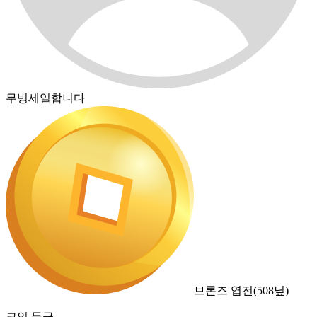
무빙세일합니다
브론즈 엽전
(
508
닢)
코인 등급