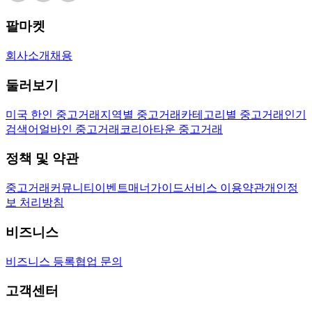
팔마켓
회사소개
채용
둘러보기
미국 한인 중고거래
지역별 중고거래
카테고리별 중고거래
인기
검색어
얼바인 중고거래
코리아타운 중고거래
정책 및 약관
중고거래
커뮤니티
이벤트
매너가이드
서비스 이용약관
개인정
보 처리방침
비즈니스
비즈니스 등록
협업 문의
고객센터