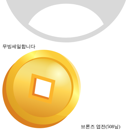
무빙세일합니다
브론즈 엽전
(
508
닢)