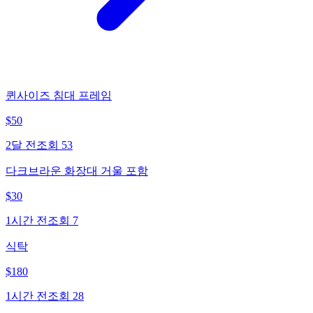
퀸사이즈 침대 프레임
$
50
2달 전
조회
53
다크브라운 화장대 거울 포함
$
30
1시간 전
조회
7
식탁
$
180
1시간 전
조회
28