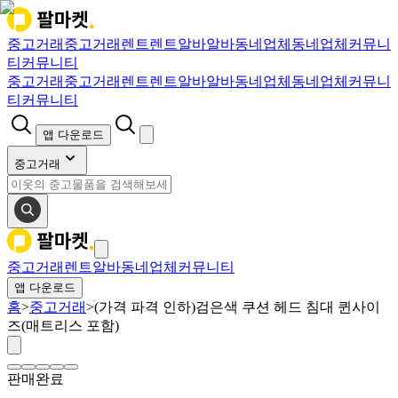
중고거래
중고거래
렌트
렌트
알바
알바
동네업체
동네업체
커뮤니
티
커뮤니티
중고거래
중고거래
렌트
렌트
알바
알바
동네업체
동네업체
커뮤니
티
커뮤니티
앱 다운로드
중고거래
중고거래
렌트
알바
동네업체
커뮤니티
앱 다운로드
홈
>
중고거래
>
(가격 파격 인하)검은색 쿠션 헤드 침대 퀸사이
즈(매트리스 포함)
판매완료