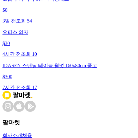
$
0
3일 전
조회
54
오피스 의자
$
30
4시간 전
조회
10
IDASEN 스탠딩 테이블 월넛 160x80cm 중고
$
300
7시간 전
조회
17
팔마켓
회사소개
채용