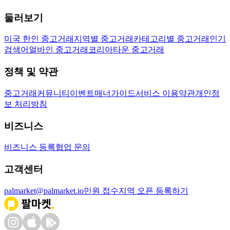
둘러보기
미국 한인 중고거래
지역별 중고거래
카테고리별 중고거래
인기
검색어
얼바인 중고거래
코리아타운 중고거래
정책 및 약관
중고거래
커뮤니티
이벤트
매너가이드
서비스 이용약관
개인정
보 처리방침
비즈니스
비즈니스 등록
협업 문의
고객센터
palmarket@palmarket.io
민원 접수
지역 오픈 등록하기