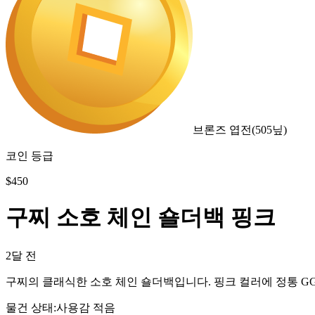
브론즈 엽전
(
505
닢)
코인 등급
$
450
구찌 소호 체인 숄더백 핑크
2달 전
구찌의 클래식한 소호 체인 숄더백입니다. 핑크 컬러에 정통 GG 
물건 상태
:
사용감 적음