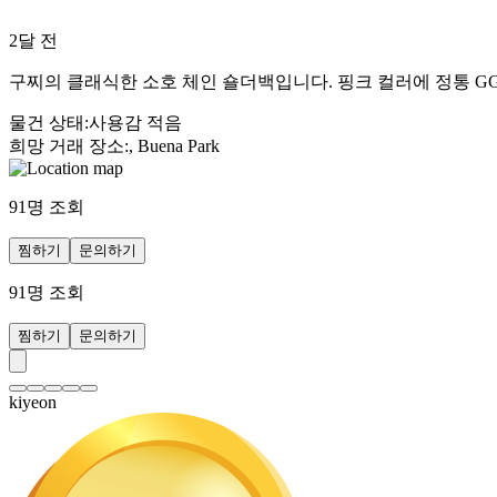
2달 전
구찌의 클래식한 소호 체인 숄더백입니다. 핑크 컬러에 정통 GG 
물건 상태
:
사용감 적음
희망 거래 장소
:
, Buena Park
91
명 조회
찜하기
문의하기
91
명 조회
찜하기
문의하기
kiyeon