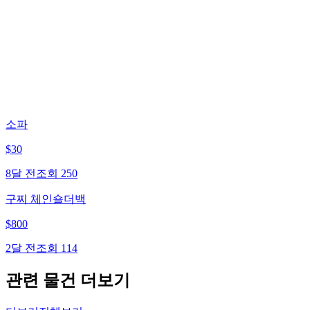
소파
$
30
8달 전
조회
250
구찌 체인숄더백
$
800
2달 전
조회
114
관련 물건 더보기