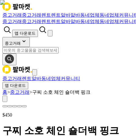
중고거래
중고거래
렌트
렌트
알바
알바
동네업체
동네업체
커뮤니
중고거래
중고거래
렌트
렌트
알바
알바
동네업체
동네업체
커뮤니
앱 다운로드
중고거래
중고거래
렌트
알바
동네업체
커뮤니티
앱 다운로드
홈
>
중고거래
>
구찌 소호 체인 숄더백 핑크
$
450
구찌 소호 체인 숄더백 핑크