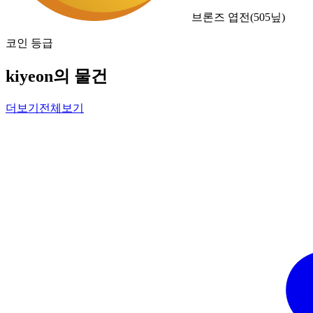
브론즈 엽전
(
505
닢)
코인 등급
kiyeon의 물건
더보기
전체보기