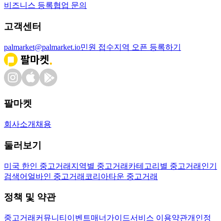
비즈니스 등록
협업 문의
고객센터
palmarket@palmarket.io
민원 접수
지역 오픈 등록하기
팔마켓
회사소개
채용
둘러보기
미국 한인 중고거래
지역별 중고거래
카테고리별 중고거래
인기
검색어
얼바인 중고거래
코리아타운 중고거래
정책 및 약관
중고거래
커뮤니티
이벤트
매너가이드
서비스 이용약관
개인정