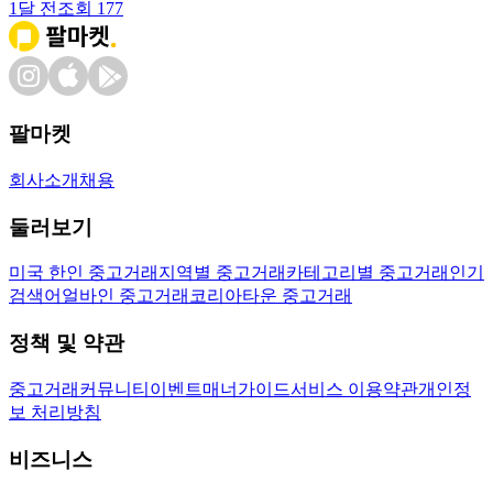
1달 전
조회
177
팔마켓
회사소개
채용
둘러보기
미국 한인 중고거래
지역별 중고거래
카테고리별 중고거래
인기
검색어
얼바인 중고거래
코리아타운 중고거래
정책 및 약관
중고거래
커뮤니티
이벤트
매너가이드
서비스 이용약관
개인정
보 처리방침
비즈니스