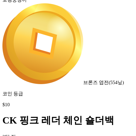
브론즈 엽전
(
554
닢)
코인 등급
$
10
CK 핑크 레더 체인 숄더백