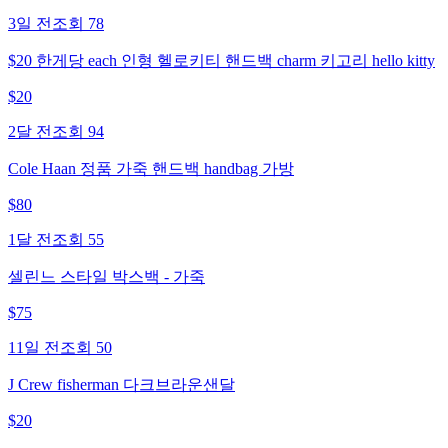
3일 전
조회
78
$20 한게당 each 인형 헬로키티 핸드백 charm 키고리 hello kitty
$
20
2달 전
조회
94
Cole Haan 정품 가죽 핸드백 handbag 가방
$
80
1달 전
조회
55
셀린느 스타일 박스백 - 가죽
$
75
11일 전
조회
50
J Crew fisherman 다크브라운샌달
$
20