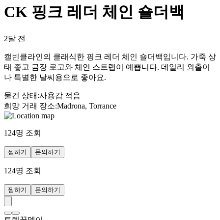
CK 핑크 레더 체인 숄더백
2달 전
캘빈클라인의 클래식한 핑크 레더 체인 숄더백입니다. 가죽 상
태 좋고 금장 로고와 체인 스트랩이 예쁩니다. 데일리 외출이
나 특별한 날씨용으로 좋아요.
물건 상태
:
사용감 적음
희망 거래 장소
:
Madrona, Torrance
124
명 조회
찜하기
문의하기
124
명 조회
찜하기
문의하기
토렝꿍뎅이