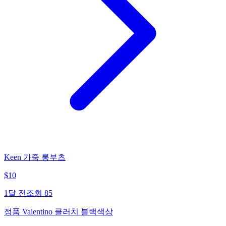
Keen 가죽 롱부츠
$
10
1달 전
조회
85
정품 Valentino 클러치 블랙색상