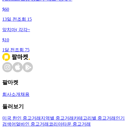
$
60
13일 전
조회
15
앞치마( 각각~
$
10
1달 전
조회
75
팔마켓
회사소개
채용
둘러보기
미국 한인 중고거래
지역별 중고거래
카테고리별 중고거래
인기
검색어
얼바인 중고거래
코리아타운 중고거래