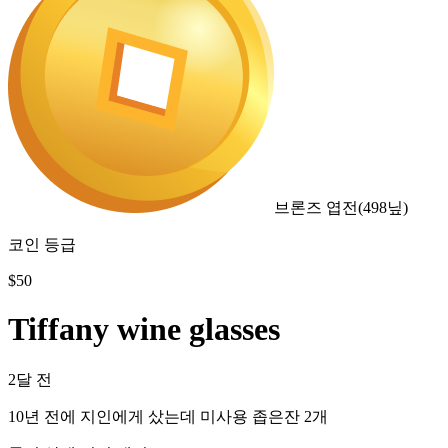
브론즈 엽전
(
498
닢)
코인 등급
$
50
Tiffany wine glasses
2달 전
10년 전에 지인에게 샀는데 미사용 좁은잔 2개