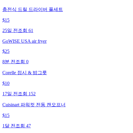
충전식 드릴 드라이버 풀세트
$
15
25일 전
조회
61
GoWISE USA air fryer
$
25
8분 전
조회
0
Corelle 접시 & 밥그릇
$
10
17일 전
조회
152
Cuisinart 파워컷 전동 캔오프너
$
15
1달 전
조회
47