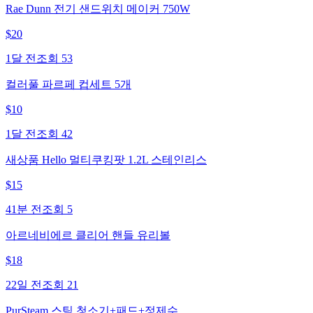
Rae Dunn 전기 샌드위치 메이커 750W
$
20
1달 전
조회
53
컬러풀 파르페 컵세트 5개
$
10
1달 전
조회
42
새상품 Hello 멀티쿠킹팟 1.2L 스테인리스
$
15
41분 전
조회
5
아르네비에르 클리어 핸들 유리볼
$
18
22일 전
조회
21
PurSteam 스팀 청소기+패드+정제수