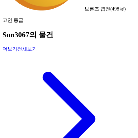
브론즈 엽전
(
498
닢)
코인 등급
Sun3067의 물건
더보기
전체보기