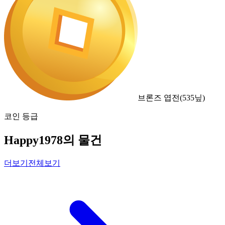
브론즈 엽전
(
535
닢)
코인 등급
Happy1978의 물건
더보기
전체보기