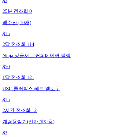
$
5
25분 전
조회
0
맥주잔 (10개)
$
15
2달 전
조회
114
Ninja 싱글서브 커피메이커 블랙
$
50
1달 전
조회
121
USC 쿨러박스 레드 옐로우
$
15
2시간 전
조회
12
계람용찜기(전자랜지용)
$
3