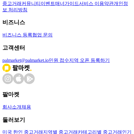
중고거래
커뮤니티
이벤트
매너가이드
서비스 이용약관
개인정
보 처리방침
비즈니스
비즈니스 등록
협업 문의
고객센터
palmarket@palmarket.io
민원 접수
지역 오픈 등록하기
팔마켓
회사소개
채용
둘러보기
미국 한인 중고거래
지역별 중고거래
카테고리별 중고거래
인기