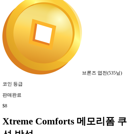
브론즈 엽전
(
535
닢)
코인 등급
판매완료
$
8
Xtreme Comforts 메모리폼 쿠