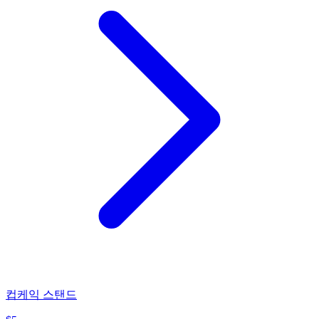
컵케익 스탠드