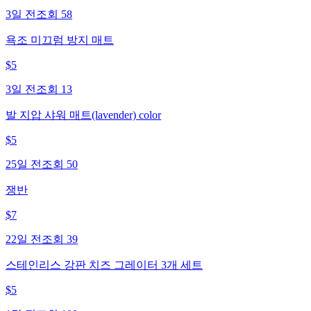
3일 전
조회
58
욕조 미끄럼 방지 매트
$
5
3일 전
조회
13
발 지압 샤워 매트(lavender) color
$
5
25일 전
조회
50
쟁반
$
7
22일 전
조회
39
스테인리스 강판 치즈 그레이터 3개 세트
$
5