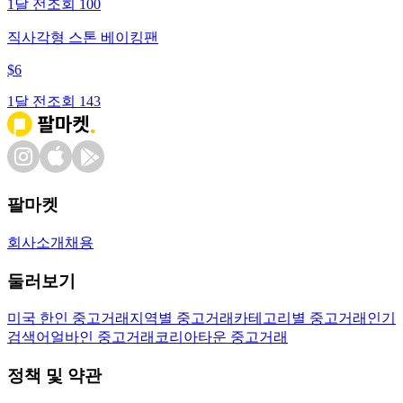
1달 전
조회
100
직사각형 스톤 베이킹팬
$
6
1달 전
조회
143
팔마켓
회사소개
채용
둘러보기
미국 한인 중고거래
지역별 중고거래
카테고리별 중고거래
인기
검색어
얼바인 중고거래
코리아타운 중고거래
정책 및 약관