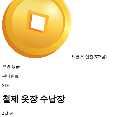
브론즈 엽전
(
572
닢)
코인 등급
판매완료
$
130
철제 옷장 수납장
2달 전