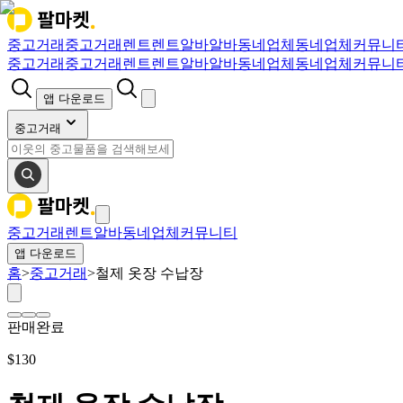
중고거래
중고거래
렌트
렌트
알바
알바
동네업체
동네업체
커뮤니
중고거래
중고거래
렌트
렌트
알바
알바
동네업체
동네업체
커뮤니
앱 다운로드
중고거래
중고거래
렌트
알바
동네업체
커뮤니티
앱 다운로드
홈
>
중고거래
>
철제 옷장 수납장
판매완료
$
130