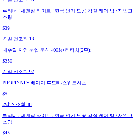
루티너 / 세멘잘 라이트 / 한국 인기 모공·각질 케어 밤 / 재입고
소량
$
39
21일 전
조회
18
내추럴 자연 눈썹 문신 400$(+리터치(2주))
$
350
21일 전
조회
92
PROFINNLY 베이지 후드티/스웨트셔츠
$
5
2달 전
조회
38
루티너 / 세멘잘 라이트 / 한국 인기 모공·각질 케어 밤 / 재입고
소량
$
45