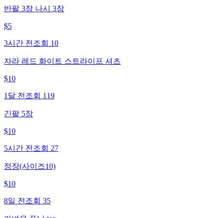
반팔 3장 나시 3장
$
5
3시간 전
조회
10
자라 레드 화이트 스트라이프 셔츠
$
10
1달 전
조회
119
긴팔 5장
$
10
5시간 전
조회
27
정장(사이즈10)
$
10
8일 전
조회
35