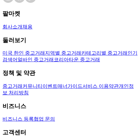
팔마켓
회사소개
채용
둘러보기
미국 한인 중고거래
지역별 중고거래
카테고리별 중고거래
인기
검색어
얼바인 중고거래
코리아타운 중고거래
정책 및 약관
중고거래
커뮤니티
이벤트
매너가이드
서비스 이용약관
개인정
보 처리방침
비즈니스
비즈니스 등록
협업 문의
고객센터