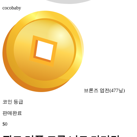
cocobaby
브론즈 엽전
(
477
닢)
코인 등급
판매완료
$
0