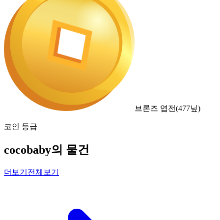
브론즈 엽전
(
477
닢)
코인 등급
cocobaby의 물건
더보기
전체보기