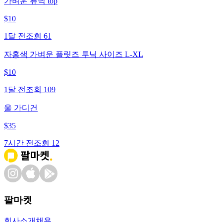
가벼운 퓨닉 top
$
10
1달 전
조회
61
자홍색 가벼운 플릿즈 투닉 사이즈 L-XL
$
10
1달 전
조회
109
울 가디건
$
35
7시간 전
조회
12
팔마켓
회사소개
채용