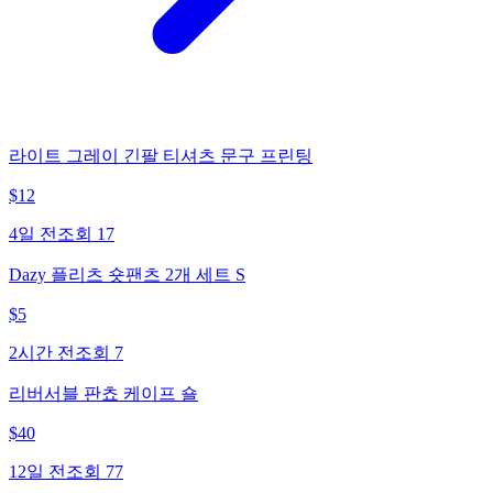
라이트 그레이 긴팔 티셔츠 문구 프린팅
$
12
4일 전
조회
17
Dazy 플리츠 숏팬츠 2개 세트 S
$
5
2시간 전
조회
7
리버서블 판쵸 케이프 숄
$
40
12일 전
조회
77