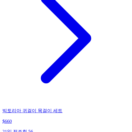
빅토리아 귀걸이 목걸이 세트
$
660
21일 전
조회
56