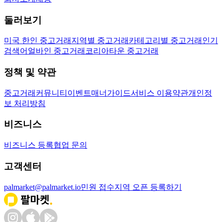
둘러보기
미국 한인 중고거래
지역별 중고거래
카테고리별 중고거래
인기
검색어
얼바인 중고거래
코리아타운 중고거래
정책 및 약관
중고거래
커뮤니티
이벤트
매너가이드
서비스 이용약관
개인정
보 처리방침
비즈니스
비즈니스 등록
협업 문의
고객센터
palmarket@palmarket.io
민원 접수
지역 오픈 등록하기