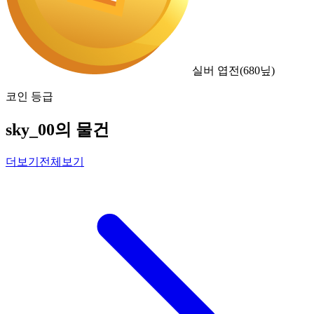
실버 엽전
(
680
닢)
코인 등급
sky_00의 물건
더보기
전체보기