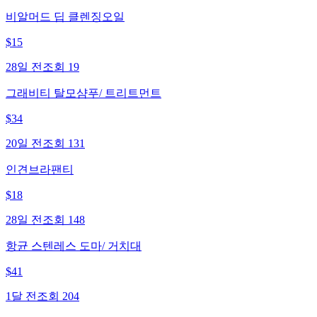
비알머드 딥 클렌징오일
$
15
28일 전
조회
19
그래비티 탈모샴푸/ 트리트먼트
$
34
20일 전
조회
131
인견브라팬티
$
18
28일 전
조회
148
항균 스텐레스 도마/ 거치대
$
41
1달 전
조회
204