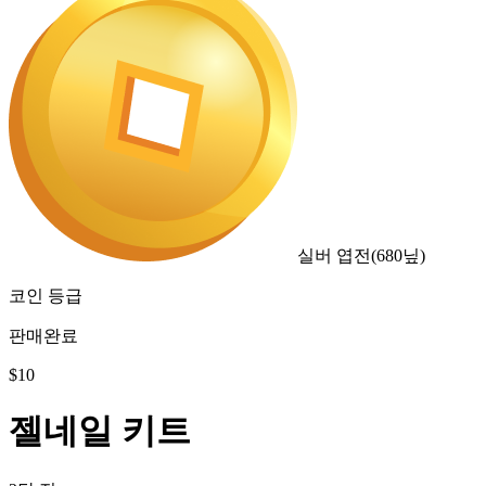
실버 엽전
(
680
닢)
코인 등급
판매완료
$
10
젤네일 키트