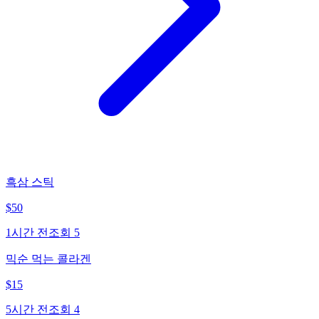
흑삼 스틱
$
50
1시간 전
조회
5
믹순 먹는 콜라겐
$
15
5시간 전
조회
4