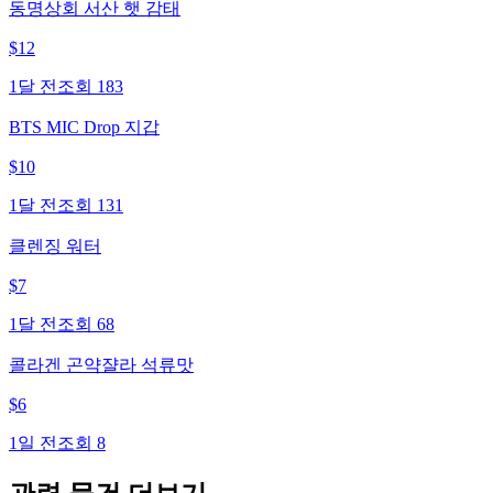
동명상회 서산 햇 감태
$
12
1달 전
조회
183
BTS MIC Drop 지갑
$
10
1달 전
조회
131
클렌징 워터
$
7
1달 전
조회
68
콜라겐 곤약쟐라 석류맛
$
6
1일 전
조회
8