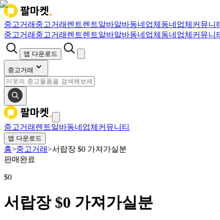
중고거래
중고거래
렌트
렌트
알바
알바
동네업체
동네업체
커뮤니
중고거래
중고거래
렌트
렌트
알바
알바
동네업체
동네업체
커뮤니
앱 다운로드
중고거래
중고거래
렌트
알바
동네업체
커뮤니티
앱 다운로드
홈
>
중고거래
>
서랍장 $0 가져가실분
판매완료
$
0
서랍장 $0 가져가실분