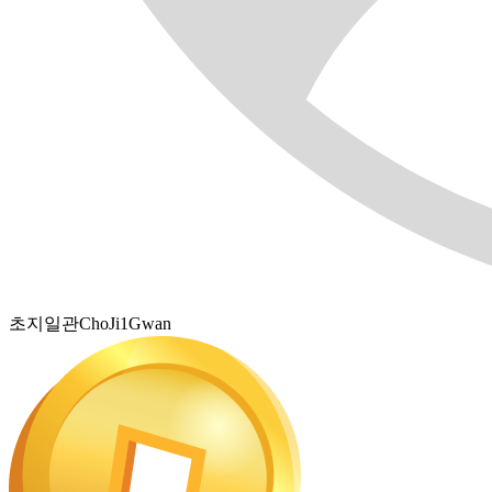
초지일관ChoJi1Gwan