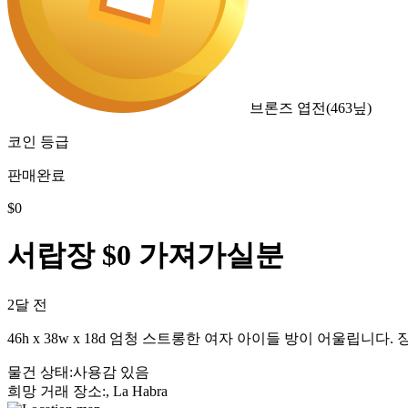
브론즈 엽전
(
463
닢)
코인 등급
판매완료
$
0
서랍장 $0 가져가실분
2달 전
46h x 38w x 18d 엄청 스트롱한 여자 아이들 방이 어울립니다. 장소:
물건 상태
:
사용감 있음
희망 거래 장소
:
, La Habra