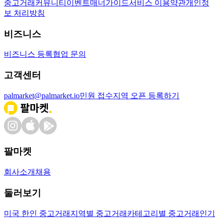
중고거래
커뮤니티
이벤트
매너가이드
서비스 이용약관
개인정
보 처리방침
비즈니스
비즈니스 등록
협업 문의
고객센터
palmarket@palmarket.io
민원 접수
지역 오픈 등록하기
팔마켓
회사소개
채용
둘러보기
미국 한인 중고거래
지역별 중고거래
카테고리별 중고거래
인기