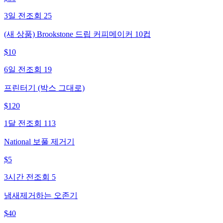
3일 전
조회
25
(새 상품) Brookstone 드립 커피메이커 10컵
$
10
6일 전
조회
19
프린터기 (박스 그대로)
$
120
1달 전
조회
113
National 보풀 제거기
$
5
3시간 전
조회
5
냄새제거하는 오존기
$
40