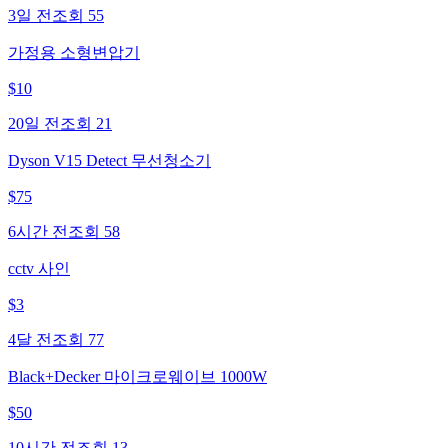
3일 전
조회
55
가정용 소형변압기
$
10
20일 전
조회
21
Dyson V15 Detect 무선청소기
$
75
6시간 전
조회
58
cctv 사인
$
3
4달 전
조회
77
Black+Decker 마이크로웨이브 1000W
$
50
10시간 전
조회
13