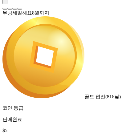
무빙세일해요8월까지
골드 엽전
(
816
닢)
코인 등급
판매완료
$
5