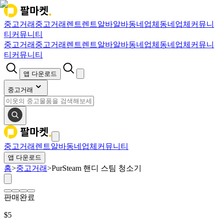
중고거래
중고거래
렌트
렌트
알바
알바
동네업체
동네업체
커뮤니
티
커뮤니티
중고거래
중고거래
렌트
렌트
알바
알바
동네업체
동네업체
커뮤니
티
커뮤니티
앱 다운로드
중고거래
중고거래
렌트
알바
동네업체
커뮤니티
앱 다운로드
홈
>
중고거래
>
PurSteam 핸디 스팀 청소기
판매완료
$
5