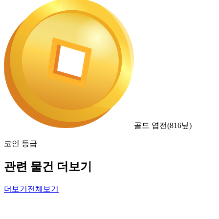
골드 엽전
(
816
닢)
코인 등급
관련 물건 더보기
더보기
전체보기