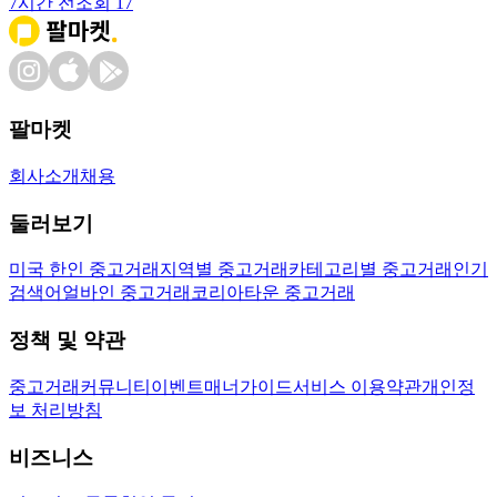
7시간 전
조회
17
팔마켓
회사소개
채용
둘러보기
미국 한인 중고거래
지역별 중고거래
카테고리별 중고거래
인기
검색어
얼바인 중고거래
코리아타운 중고거래
정책 및 약관
중고거래
커뮤니티
이벤트
매너가이드
서비스 이용약관
개인정
보 처리방침
비즈니스