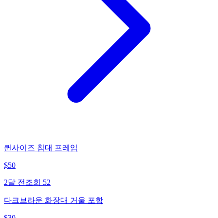
퀸사이즈 침대 프레임
$
50
2달 전
조회
52
다크브라운 화장대 거울 포함
$
30