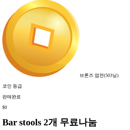
브론즈 엽전
(
503
닢)
코인 등급
판매완료
$
0
Bar stools 2개 무료나눔