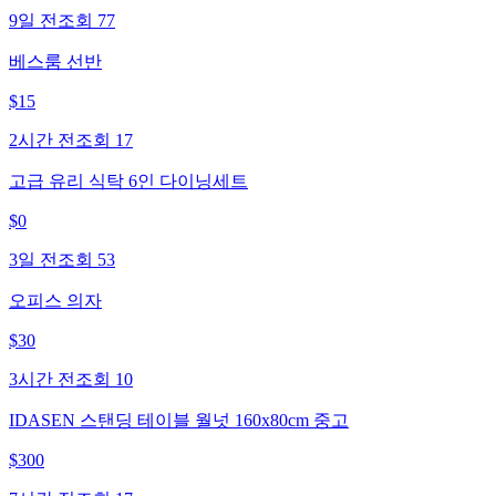
9일 전
조회
77
베스룸 선반
$
15
2시간 전
조회
17
고급 유리 식탁 6인 다이닝세트
$
0
3일 전
조회
53
오피스 의자
$
30
3시간 전
조회
10
IDASEN 스탠딩 테이블 월넛 160x80cm 중고
$
300