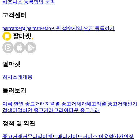
비즈니스 등록
협업 문의
고객센터
palmarket@palmarket.io
민원 접수
지역 오픈 등록하기
팔마켓
회사소개
채용
둘러보기
미국 한인 중고거래
지역별 중고거래
카테고리별 중고거래
인기
검색어
얼바인 중고거래
코리아타운 중고거래
정책 및 약관
중고거래
커뮤니티
이벤트
매너가이드
서비스 이용약관
개인정