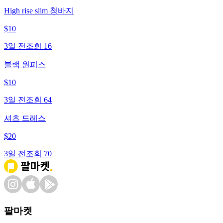
High rise slim 청바지
$
10
3일 전
조회
16
블랙 원피스
$
10
3일 전
조회
64
셔츠 드레스
$
20
3일 전
조회
70
팔마켓