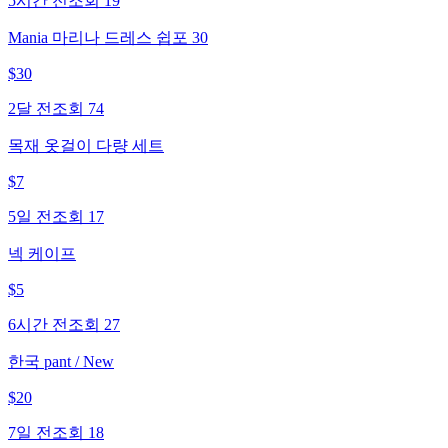
5시간 전
조회
19
Mania 마리나 드레스 쉽포 30
$
30
2달 전
조회
74
목재 옷걸이 다량 세트
$
7
5일 전
조회
17
넥 케이프
$
5
6시간 전
조회
27
한국 pant / New
$
20
7일 전
조회
18