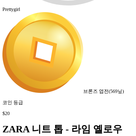
Prettygirl
브론즈 엽전
(
569
닢)
코인 등급
$
20
ZARA 니트 톱 - 라임 옐로우