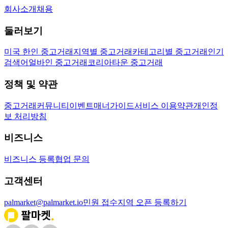
회사소개
채용
둘러보기
미국 한인 중고거래
지역별 중고거래
카테고리별 중고거래
인기
검색어
얼바인 중고거래
코리아타운 중고거래
정책 및 약관
중고거래
커뮤니티
이벤트
매너가이드
서비스 이용약관
개인정
보 처리방침
비즈니스
비즈니스 등록
협업 문의
고객센터
palmarket@palmarket.io
민원 접수
지역 오픈 등록하기