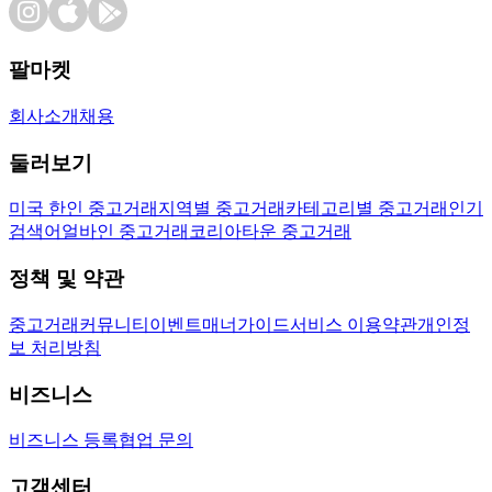
팔마켓
회사소개
채용
둘러보기
미국 한인 중고거래
지역별 중고거래
카테고리별 중고거래
인기
검색어
얼바인 중고거래
코리아타운 중고거래
정책 및 약관
중고거래
커뮤니티
이벤트
매너가이드
서비스 이용약관
개인정
보 처리방침
비즈니스
비즈니스 등록
협업 문의
고객센터