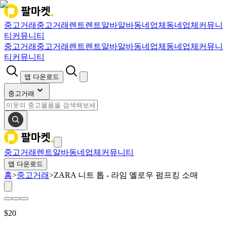
중고거래
중고거래
렌트
렌트
알바
알바
동네업체
동네업체
커뮤니
티
커뮤니티
중고거래
중고거래
렌트
렌트
알바
알바
동네업체
동네업체
커뮤니
티
커뮤니티
앱 다운로드
중고거래
중고거래
렌트
알바
동네업체
커뮤니티
앱 다운로드
홈
>
중고거래
>
ZARA 니트 톱 - 라임 옐로우 펌프킹 소매
$
20