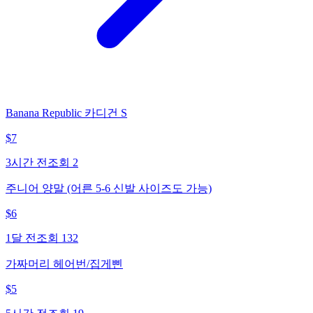
Banana Republic 카디건 S
$
7
3시간 전
조회
2
주니어 양말 (어른 5-6 신발 사이즈도 가능)
$
6
1달 전
조회
132
가짜머리 헤어번/집게삔
$
5