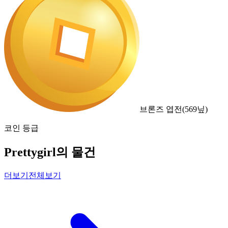
브론즈 엽전
(
569
닢)
코인 등급
Prettygirl의 물건
더보기
전체보기