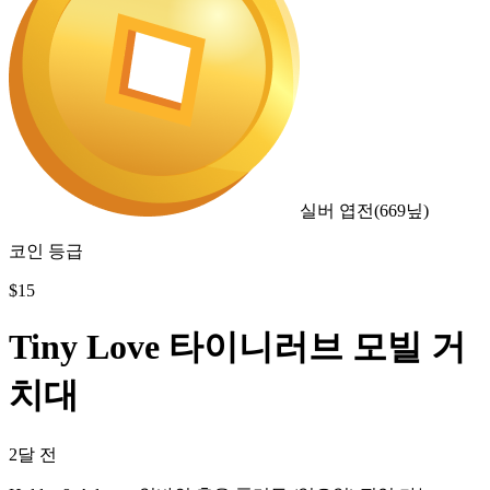
실버 엽전
(
669
닢)
코인 등급
$
15
Tiny Love 타이니러브 모빌 거
치대
2달 전