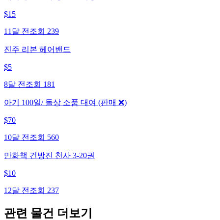
$
15
11달 전
조회
239
진주 리본 헤어밴드
$
5
8달 전
조회
181
아기 100일/ 돌상 소품 대여 (판매 ❌)
$
70
10달 전
조회
560
만화책 건방진 천사 3-20권
$
10
12달 전
조회
237
관련 물건 더보기