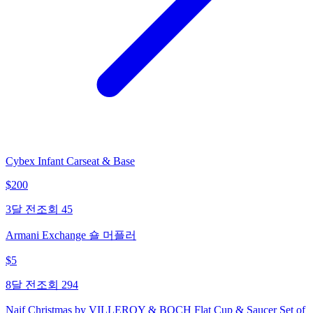
Cybex Infant Carseat & Base
$
200
3달 전
조회
45
Armani Exchange 숄 머플러
$
5
8달 전
조회
294
Naif Christmas by VILLEROY & BOCH Flat Cup & Saucer Set of