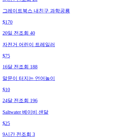
그레이트북스 내친구 과학공룡
$
170
20일 전
조회
40
자전거 어린이 트레일러
$
75
16달 전
조회
188
말문이 터지는 언어놀이
$
10
24달 전
조회
196
Saltwater 베이비 샌달
$
25
9시간 전
조회
3