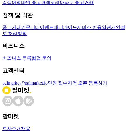
검색어
얼바인 중고거래
코리아타운 중고거래
정책 및 약관
중고거래
커뮤니티
이벤트
매너가이드
서비스 이용약관
개인정
보 처리방침
비즈니스
비즈니스 등록
협업 문의
고객센터
palmarket@palmarket.io
민원 접수
지역 오픈 등록하기
팔마켓
회사소개
채용