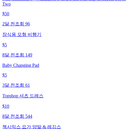
Two
$
50
2달 전
조회
96
장식용 모형 비행기
$
5
8달 전
조회
149
Baby Changing Pad
$
5
3달 전
조회
61
Topshop 셔츠 드레스
$
10
8달 전
조회
544
젝시믹스 요가 양말 & 레깅스