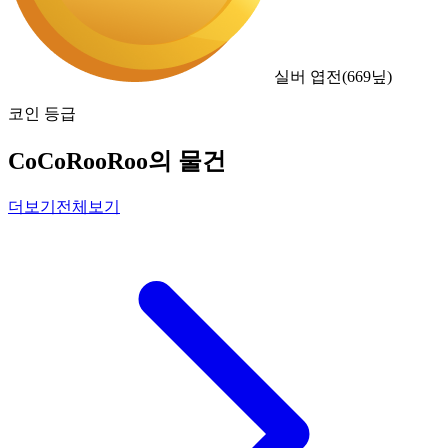
실버 엽전
(
669
닢)
코인 등급
CoCoRooRoo의 물건
더보기
전체보기