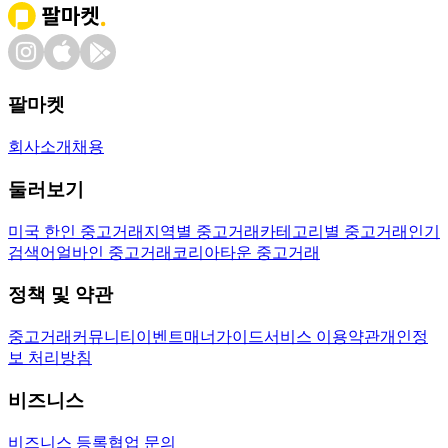
팔마켓
회사소개
채용
둘러보기
미국 한인 중고거래
지역별 중고거래
카테고리별 중고거래
인기
검색어
얼바인 중고거래
코리아타운 중고거래
정책 및 약관
중고거래
커뮤니티
이벤트
매너가이드
서비스 이용약관
개인정
보 처리방침
비즈니스
비즈니스 등록
협업 문의