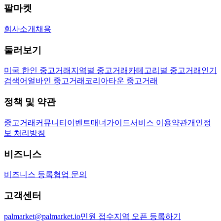
팔마켓
회사소개
채용
둘러보기
미국 한인 중고거래
지역별 중고거래
카테고리별 중고거래
인기
검색어
얼바인 중고거래
코리아타운 중고거래
정책 및 약관
중고거래
커뮤니티
이벤트
매너가이드
서비스 이용약관
개인정
보 처리방침
비즈니스
비즈니스 등록
협업 문의
고객센터
palmarket@palmarket.io
민원 접수
지역 오픈 등록하기