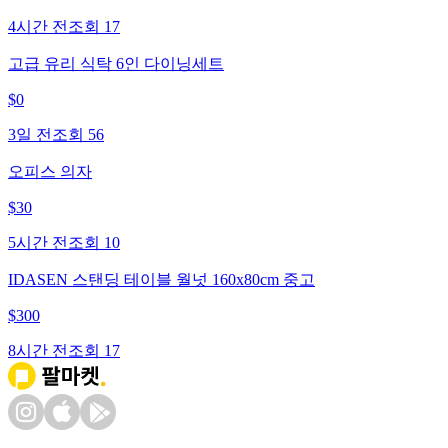
4시간 전
조회
17
고급 유리 식탁 6인 다이닝세트
$
0
3일 전
조회
56
오피스 의자
$
30
5시간 전
조회
10
IDASEN 스탠딩 테이블 월넛 160x80cm 중고
$
300
8시간 전
조회
17