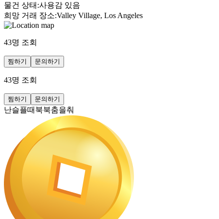
물건 상태
:
사용감 있음
희망 거래 장소
:
Valley Village, Los Angeles
43
명 조회
찜하기
문의하기
43
명 조회
찜하기
문의하기
난슬플때북북춤을춰