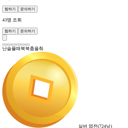
찜하기
문의하기
43
명 조회
찜하기
문의하기
난슬플때북북춤을춰
실버 엽전
(
724
닢)