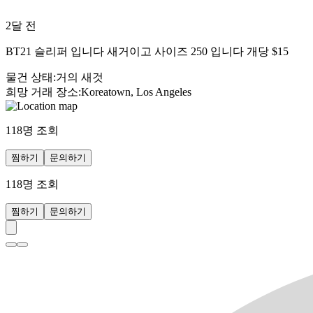
2달 전
BT21 슬리퍼 입니다 새거이고 사이즈 250 입니다 개당 $15
물건 상태
:
거의 새것
희망 거래 장소
:
Koreatown, Los Angeles
118
명 조회
찜하기
문의하기
118
명 조회
찜하기
문의하기