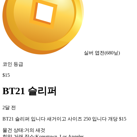
실버 엽전
(
680
닢)
코인 등급
$
15
BT21 슬리퍼
2달 전
BT21 슬리퍼 입니다 새거이고 사이즈 250 입니다 개당 $15
물건 상태
:
거의 새것
희망 거래 장소
:
Koreatown, Los Angeles