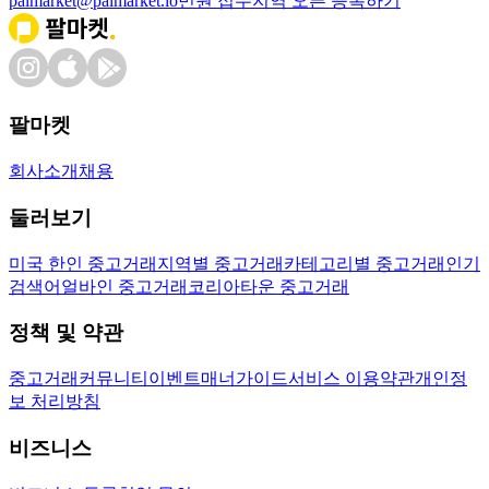
palmarket@palmarket.io
민원 접수
지역 오픈 등록하기
팔마켓
회사소개
채용
둘러보기
미국 한인 중고거래
지역별 중고거래
카테고리별 중고거래
인기
검색어
얼바인 중고거래
코리아타운 중고거래
정책 및 약관
중고거래
커뮤니티
이벤트
매너가이드
서비스 이용약관
개인정
보 처리방침
비즈니스