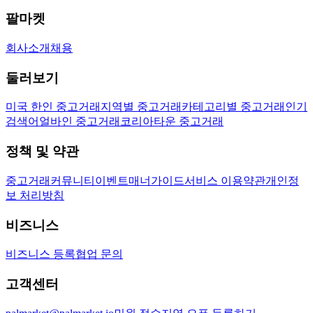
팔마켓
회사소개
채용
둘러보기
미국 한인 중고거래
지역별 중고거래
카테고리별 중고거래
인기
검색어
얼바인 중고거래
코리아타운 중고거래
정책 및 약관
중고거래
커뮤니티
이벤트
매너가이드
서비스 이용약관
개인정
보 처리방침
비즈니스
비즈니스 등록
협업 문의
고객센터