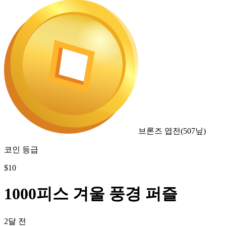
브론즈 엽전
(
507
닢)
코인 등급
$
10
1000피스 겨울 풍경 퍼즐
2달 전