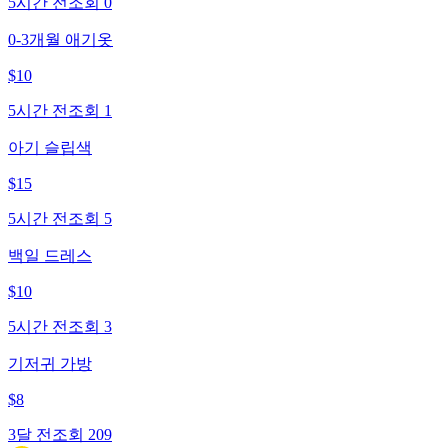
5시간 전
조회
0
0-3개월 애기옷
$
10
5시간 전
조회
1
아기 슬립색
$
15
5시간 전
조회
5
백일 드레스
$
10
5시간 전
조회
3
기저귀 가방
$
8
3달 전
조회
209