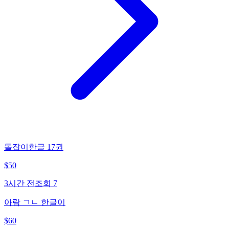
돌잡이한글 17권
$
50
3시간 전
조회
7
아람 ㄱㄴ 한글이
$
60