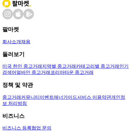
팔마켓
회사소개
채용
둘러보기
미국 한인 중고거래
지역별 중고거래
카테고리별 중고거래
인기
검색어
얼바인 중고거래
코리아타운 중고거래
정책 및 약관
중고거래
커뮤니티
이벤트
매너가이드
서비스 이용약관
개인정
보 처리방침
비즈니스
비즈니스 등록
협업 문의