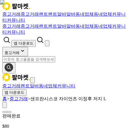
중고거래
중고거래
렌트
렌트
알바
알바
동네업체
동네업체
커뮤니
티
커뮤니티
중고거래
중고거래
렌트
렌트
알바
알바
동네업체
동네업체
커뮤니
티
커뮤니티
앱 다운로드
중고거래
중고거래
렌트
알바
동네업체
커뮤니티
앱 다운로드
홈
>
중고거래
>
샌프란시스코 자이언츠 이정후 저지 L
판매완료
$
80