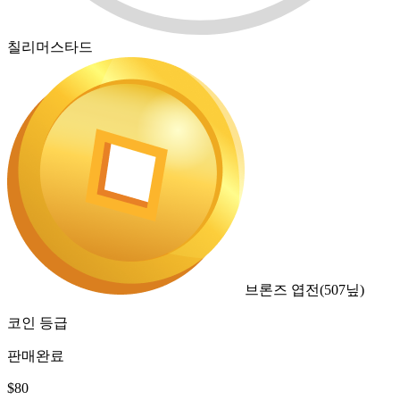
칠리머스타드
브론즈 엽전
(
507
닢)
코인 등급
판매완료
$
80