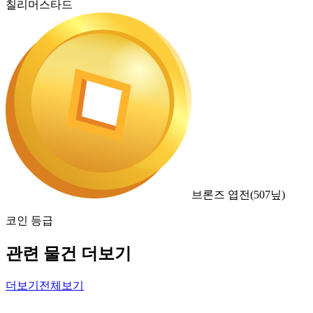
칠리머스타드
브론즈 엽전
(
507
닢)
코인 등급
관련 물건 더보기
더보기
전체보기