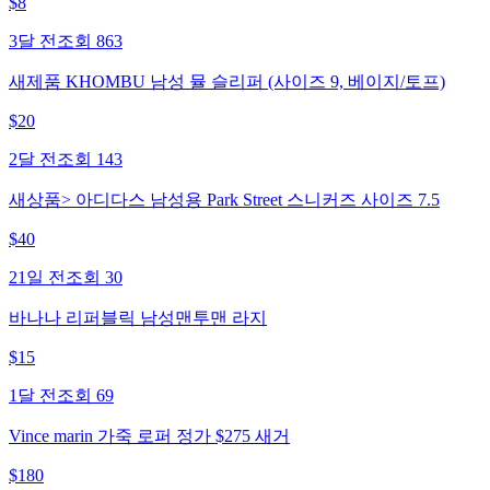
$
8
3달 전
조회
863
새제품 KHOMBU 남성 뮬 슬리퍼 (사이즈 9, 베이지/토프)
$
20
2달 전
조회
143
새상품> 아디다스 남성용 Park Street 스니커즈 사이즈 7.5
$
40
21일 전
조회
30
바나나 리퍼블릭 남성맨투맨 라지
$
15
1달 전
조회
69
Vince marin 가죽 로퍼 정가 $275 새거
$
180