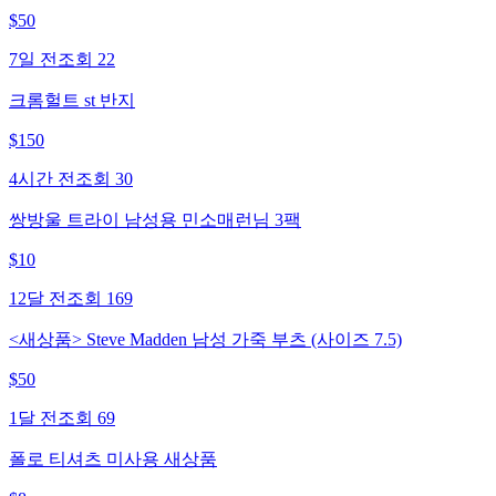
$
50
7일 전
조회
22
크롬헐트 st 반지
$
150
4시간 전
조회
30
쌍방울 트라이 남성용 민소매런님 3팩
$
10
12달 전
조회
169
<새상품> Steve Madden 남성 가죽 부츠 (사이즈 7.5)
$
50
1달 전
조회
69
폴로 티셔츠 미사용 새상품