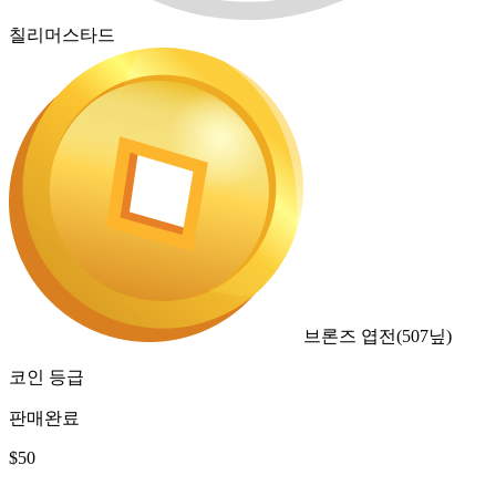
칠리머스타드
브론즈 엽전
(
507
닢)
코인 등급
판매완료
$
50