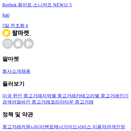
Reebok 화이트 스니커즈 NEW11,5
$
40
5일 전
조회
6
팔마켓
회사소개
채용
둘러보기
미국 한인 중고거래
지역별 중고거래
카테고리별 중고거래
인기
검색어
얼바인 중고거래
코리아타운 중고거래
정책 및 약관
중고거래
커뮤니티
이벤트
매너가이드
서비스 이용약관
개인정