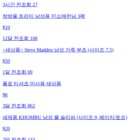
3시간 전
조회
27
쌍방울 트라이 남성용 민소매런님 3팩
$
10
12달 전
조회
168
<새상품> Steve Madden 남성 가죽 부츠 (사이즈 7.5)
$
50
1달 전
조회
69
폴로 티셔츠 미사용 새상품
$
8
3달 전
조회
862
새제품 KHOMBU 남성 뮬 슬리퍼 (사이즈 9, 베이지/토프)
$
20
2달 전
조회
143