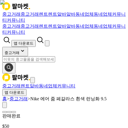
중고거래
중고거래
렌트
렌트
알바
알바
동네업체
동네업체
커뮤니
티
커뮤니티
중고거래
중고거래
렌트
렌트
알바
알바
동네업체
동네업체
커뮤니
티
커뮤니티
앱 다운로드
중고거래
중고거래
렌트
알바
동네업체
커뮤니티
앱 다운로드
홈
>
중고거래
>
Nike 에어 줌 페갈라스 흰색 런닝화 9.5
판매완료
$
50