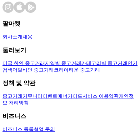
팔마켓
회사소개
채용
둘러보기
미국 한인 중고거래
지역별 중고거래
카테고리별 중고거래
인기
검색어
얼바인 중고거래
코리아타운 중고거래
정책 및 약관
중고거래
커뮤니티
이벤트
매너가이드
서비스 이용약관
개인정
보 처리방침
비즈니스
비즈니스 등록
협업 문의