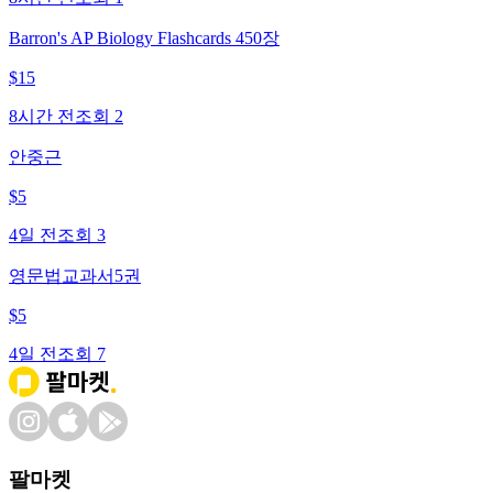
Barron's AP Biology Flashcards 450장
$
15
8시간 전
조회
2
안중근
$
5
4일 전
조회
3
영문법교과서5권
$
5
4일 전
조회
7
팔마켓