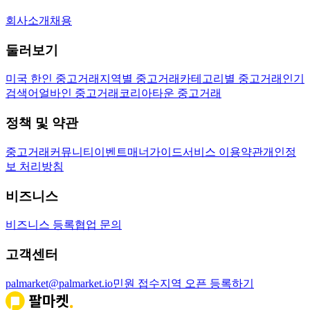
회사소개
채용
둘러보기
미국 한인 중고거래
지역별 중고거래
카테고리별 중고거래
인기
검색어
얼바인 중고거래
코리아타운 중고거래
정책 및 약관
중고거래
커뮤니티
이벤트
매너가이드
서비스 이용약관
개인정
보 처리방침
비즈니스
비즈니스 등록
협업 문의
고객센터
palmarket@palmarket.io
민원 접수
지역 오픈 등록하기