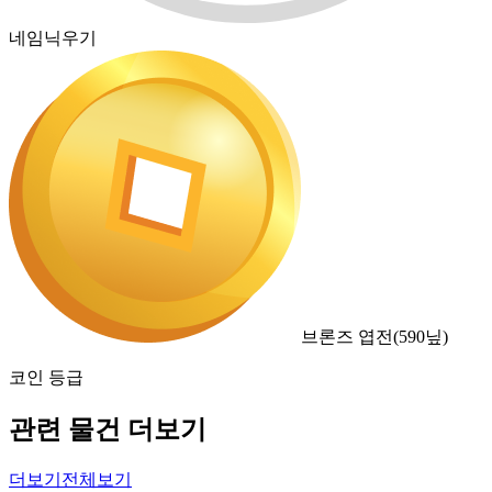
네임닉우기
브론즈 엽전
(
590
닢)
코인 등급
관련 물건 더보기
더보기
전체보기