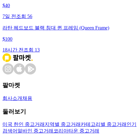
$
40
7일 전
조회
56
라탄 헤드보드 블랙 침대 퀸 프레임 (Queen Frame)
$
100
18시간 전
조회
13
팔마켓
회사소개
채용
둘러보기
미국 한인 중고거래
지역별 중고거래
카테고리별 중고거래
인기
검색어
얼바인 중고거래
코리아타운 중고거래