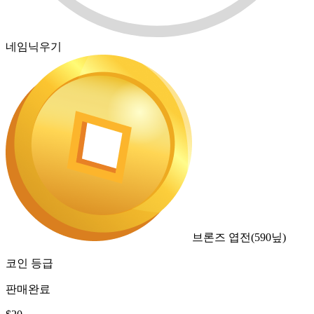
네임닉우기
브론즈 엽전
(
590
닢)
코인 등급
판매완료