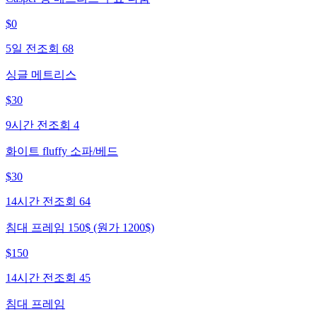
$
0
5일 전
조회
68
싱글 메트리스
$
30
9시간 전
조회
4
화이트 fluffy 소파/베드
$
30
14시간 전
조회
64
침대 프레임 150$ (원가 1200$)
$
150
14시간 전
조회
45
침대 프레임