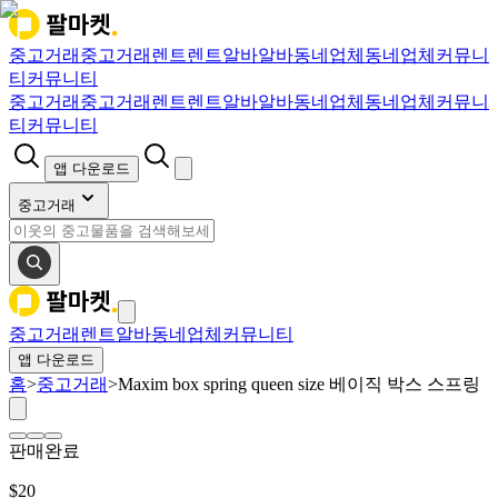
중고거래
중고거래
렌트
렌트
알바
알바
동네업체
동네업체
커뮤니
티
커뮤니티
중고거래
중고거래
렌트
렌트
알바
알바
동네업체
동네업체
커뮤니
티
커뮤니티
앱 다운로드
중고거래
중고거래
렌트
알바
동네업체
커뮤니티
앱 다운로드
홈
>
중고거래
>
Maxim box spring queen size 베이직 박스 스프링
판매완료
$
20