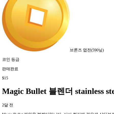
브론즈 엽전
(
590
닢)
코인 등급
판매완료
$
15
Magic Bullet 블렌더 stainless ste
2달 전