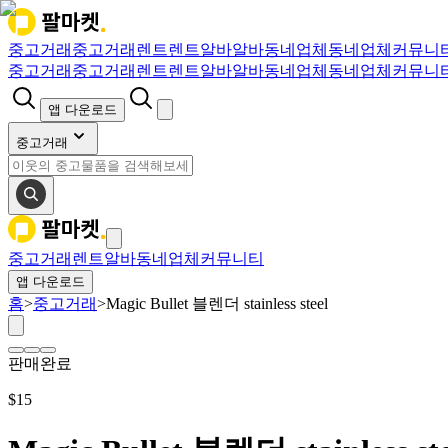
중고거래
중고거래
렌트
렌트
알바
알바
동네업체
동네업체
커뮤니
중고거래
중고거래
렌트
렌트
알바
알바
동네업체
동네업체
커뮤니
앱 다운로드
중고거래
중고거래
렌트
알바
동네업체
커뮤니티
앱 다운로드
홈
>
중고거래
>
Magic Bullet 블렌더 stainless steel
판매완료
$
15