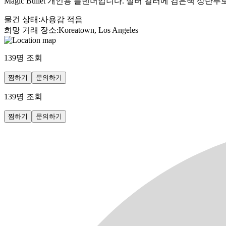
Magic Bullet 개인용 블렌더입니다. 실버 컬러에 검은색 상단
물건 상태
:
사용감 적음
희망 거래 장소
:
Koreatown, Los Angeles
139
명 조회
찜하기
문의하기
139
명 조회
찜하기
문의하기