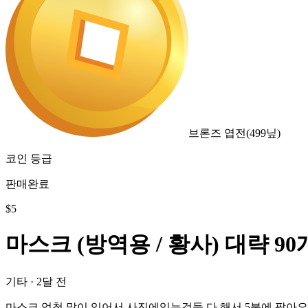
브론즈 엽전
(
499
닢)
코인 등급
판매완료
$
5
마스크 (방역용 / 황사) 대략 9
기타
·
2달 전
마스크 엄청 많이 있어서 사진에있는것들 다 해서 5불에 팔아요 1