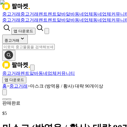
중고거래
중고거래
렌트
렌트
알바
알바
동네업체
동네업체
커뮤니
중고거래
중고거래
렌트
렌트
알바
알바
동네업체
동네업체
커뮤니
앱 다운로드
중고거래
중고거래
렌트
알바
동네업체
커뮤니티
앱 다운로드
홈
>
중고거래
>
마스크 (방역용 / 황사) 대략 90개이상
판매완료
$
5