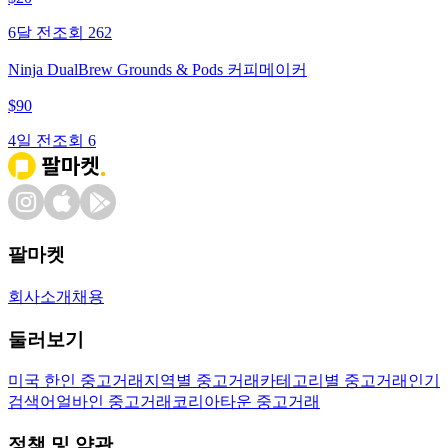
6달 전
조회
262
Ninja DualBrew Grounds & Pods 커피메이커
$
90
4일 전
조회
6
팔마켓
회사소개
채용
둘러보기
미국 한인 중고거래
지역별 중고거래
카테고리별 중고거래
인기
검색어
얼바인 중고거래
코리아타운 중고거래
정책 및 약관