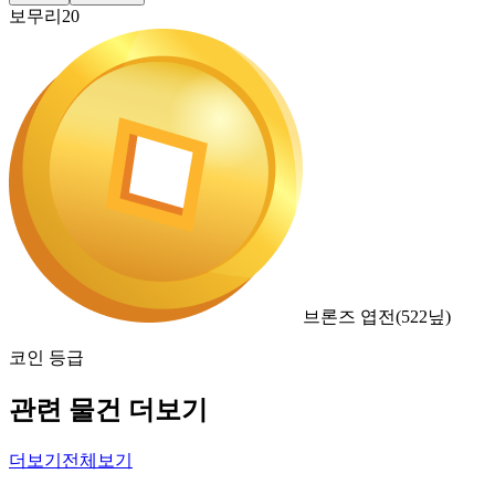
보무리20
브론즈 엽전
(
522
닢)
코인 등급
관련 물건 더보기
더보기
전체보기