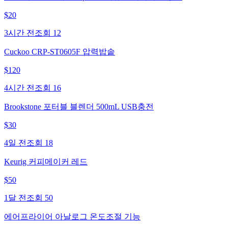
$
20
3시간 전
조회
12
Cuckoo CRP-ST0605F 압력밥솥
$
120
4시간 전
조회
16
Brookstone 포터블 블렌더 500mL USB충전
$
30
4일 전
조회
18
Keurig 커피메이커 레드
$
50
1달 전
조회
50
에어프라이어 아날로그 온도조절 기능