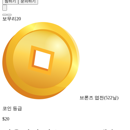
찜하기
문의하기
보무리20
브론즈 엽전
(
522
닢)
코인 등급
$
20