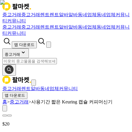
중고거래
중고거래
렌트
렌트
알바
알바
동네업체
동네업체
커뮤니
티
커뮤니티
중고거래
중고거래
렌트
렌트
알바
알바
동네업체
동네업체
커뮤니
티
커뮤니티
앱 다운로드
중고거래
중고거래
렌트
알바
동네업체
커뮤니티
앱 다운로드
홈
>
중고거래
>
사용기간 짧은 Keuring 캡슐 커피머신기
$
20