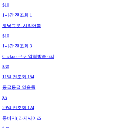
$
10
1시간 전
조회
1
코닝그릇. 시리어볼
$
10
1시간 전
조회
3
Cuckoo 쿠쿠 압력밥솥 6컵
$
30
11일 전
조회
154
동글동글 얼음틀
$
5
29일 전
조회
124
통바지( 라지싸이즈