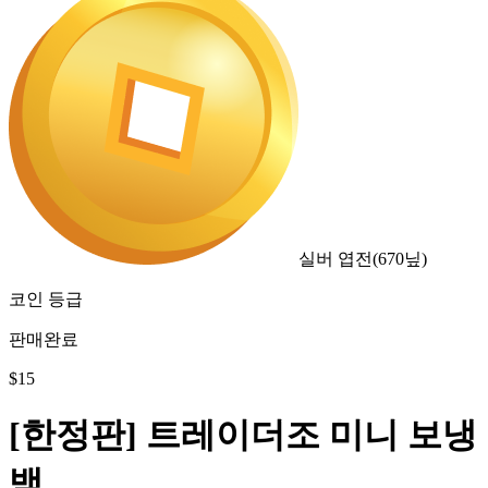
실버 엽전
(
670
닢)
코인 등급
판매완료
$
15
[한정판] 트레이더조 미니 보냉
백