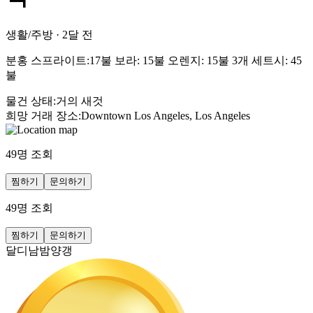
생활/주방
·
2달 전
분홍 스프라이트:17불 보라: 15불 오렌지: 15불 3개 세트시: 45
불
물건 상태
:
거의 새것
희망 거래 장소
:
Downtown Los Angeles, Los Angeles
49
명 조회
찜하기
문의하기
49
명 조회
찜하기
문의하기
달디남밤양갱