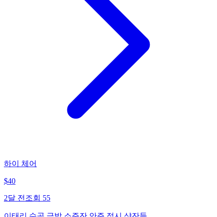
하이 체어
$
40
2달 전
조회
55
이태리 수공 금박 소주잔 안주 접시 샷잔들