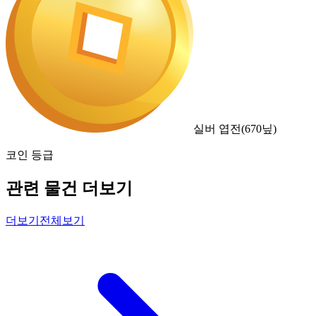
실버 엽전
(
670
닢)
코인 등급
관련 물건 더보기
더보기
전체보기