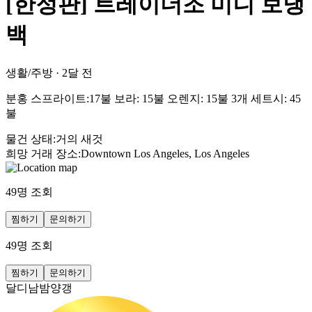
[한정판] 트레이더조 미니 보냉
백
생활/주방
·
2달 전
분홍 스프라이트:17불 보라: 15불 오렌지: 15불 3개 세트시: 45
불
물건 상태
:
거의 새것
희망 거래 장소
:
Downtown Los Angeles, Los Angeles
49
명 조회
찜하기
문의하기
49
명 조회
찜하기
문의하기
달디남밤양갱