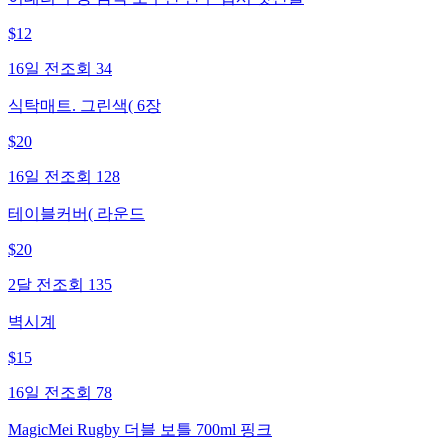
$
12
16일 전
조회
34
식탁매트. 그린색( 6장
$
20
16일 전
조회
128
테이블커버( 라운드
$
20
2달 전
조회
135
벽시계
$
15
16일 전
조회
78
MagicMei Rugby 더블 보틀 700ml 핑크