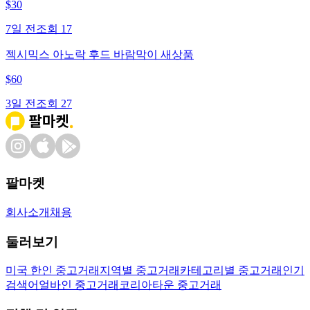
$
30
7일 전
조회
17
젝시믹스 아노락 후드 바람막이 새상품
$
60
3일 전
조회
27
팔마켓
회사소개
채용
둘러보기
미국 한인 중고거래
지역별 중고거래
카테고리별 중고거래
인기
검색어
얼바인 중고거래
코리아타운 중고거래