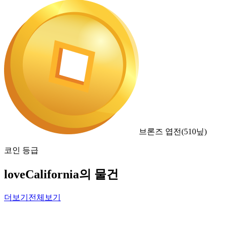
브론즈 엽전
(
510
닢)
코인 등급
loveCalifornia의 물건
더보기
전체보기