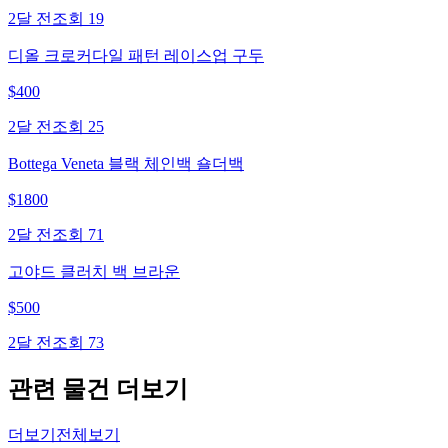
2달 전
조회
19
디올 크로커다일 패턴 레이스업 구두
$
400
2달 전
조회
25
Bottega Veneta 블랙 체인백 숄더백
$
1800
2달 전
조회
71
고야드 클러치 백 브라운
$
500
2달 전
조회
73
관련 물건 더보기
더보기
전체보기