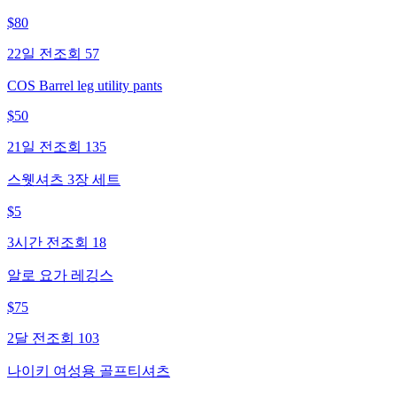
$
80
22일 전
조회
57
COS Barrel leg utility pants
$
50
21일 전
조회
135
스웻셔츠 3장 세트
$
5
3시간 전
조회
18
알로 요가 레깅스
$
75
2달 전
조회
103
나이키 여성용 골프티셔츠