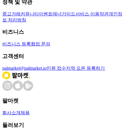
정책 및 약관
중고거래
커뮤니티
이벤트
매너가이드
서비스 이용약관
개인정
보 처리방침
비즈니스
비즈니스 등록
협업 문의
고객센터
palmarket@palmarket.io
민원 접수
지역 오픈 등록하기
팔마켓
회사소개
채용
둘러보기