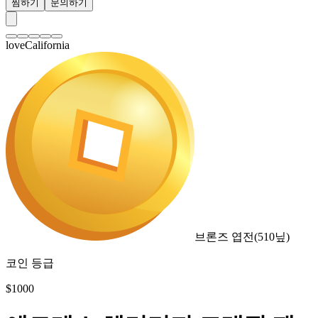
찜하기
문의하기
loveCalifornia
브론즈 엽전
(
510
닢)
코인 등급
$
1000