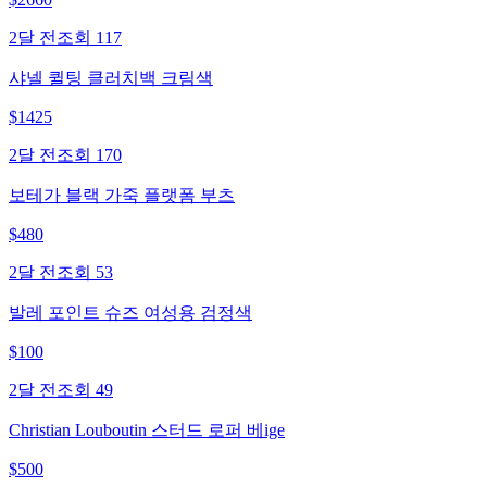
2달 전
조회
117
샤넬 퀼팅 클러치백 크림색
$
1425
2달 전
조회
170
보테가 블랙 가죽 플랫폼 부츠
$
480
2달 전
조회
53
발레 포인트 슈즈 여성용 검정색
$
100
2달 전
조회
49
Christian Louboutin 스터드 로퍼 베ige
$
500