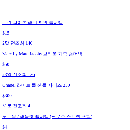
그린 파이톤 패턴 체인 숄더백
$
15
2달 전
조회
146
Marc by Marc Jacobs 브라운 가죽 숄더백
$
50
23일 전
조회
136
Chanel 화이트 뮬 샌들 사이즈 230
$
300
51분 전
조회
4
노트북 / 태블릿 숄더백 (크로스 스트랩 포함)
$
4