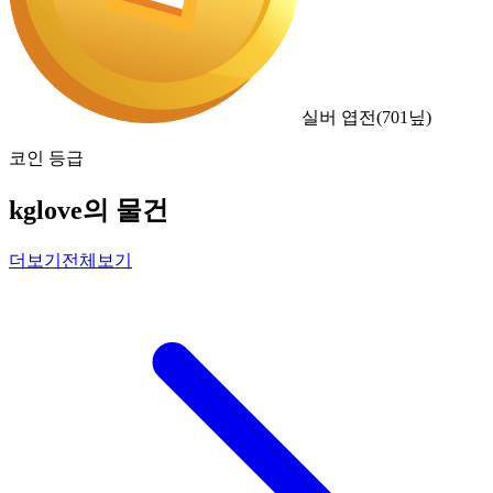
실버 엽전
(
701
닢)
코인 등급
kglove의 물건
더보기
전체보기