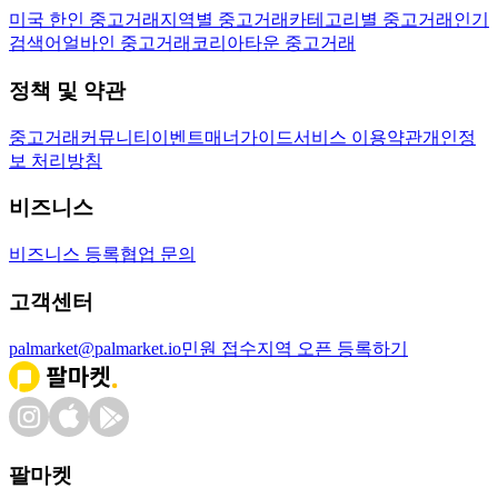
미국 한인 중고거래
지역별 중고거래
카테고리별 중고거래
인기
검색어
얼바인 중고거래
코리아타운 중고거래
정책 및 약관
중고거래
커뮤니티
이벤트
매너가이드
서비스 이용약관
개인정
보 처리방침
비즈니스
비즈니스 등록
협업 문의
고객센터
palmarket@palmarket.io
민원 접수
지역 오픈 등록하기
팔마켓