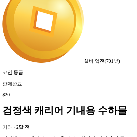
실버 엽전
(
701
닢)
코인 등급
판매완료
$
20
검정색 캐리어 기내용 수하물
기타
·
2달 전