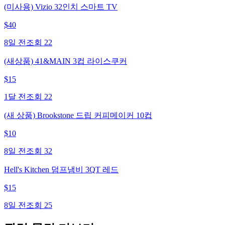
(미사용) Vizio 32인치 스마트 TV
$
40
8일 전
조회
22
(새상품) 41&MAIN 3컵 라이스쿠커
$
15
1달 전
조회
22
(새 상품) Brookstone 드립 커피메이커 10컵
$
10
8일 전
조회
32
Hell's Kitchen 덤프냄비 3QT 레드
$
15
8일 전
조회
25