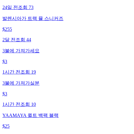
24일 전
조회
73
발렌시아가 트랙 뮬 스니커즈
$
255
2달 전
조회
44
3불에 가져가세요
$
3
1시간 전
조회
19
3불에 가져가실분
$
3
1시간 전
조회
10
YAAMAYA 퀼트 백팩 블랙
$
25